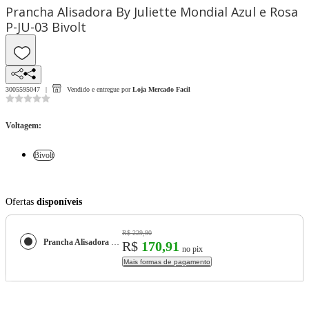
Prancha Alisadora By Juliette Mondial Azul e Rosa
P-JU-03 Bivolt
3005595047
Vendido e entregue por
Loja Mercado Facil
Voltagem
:
Bivolt
Ofertas
disponíveis
R$ 229,90
Prancha Alisadora By Juliette Mondial Azul e Rosa P-JU-03
R$
170,91
no pix
Mais formas de pagamento