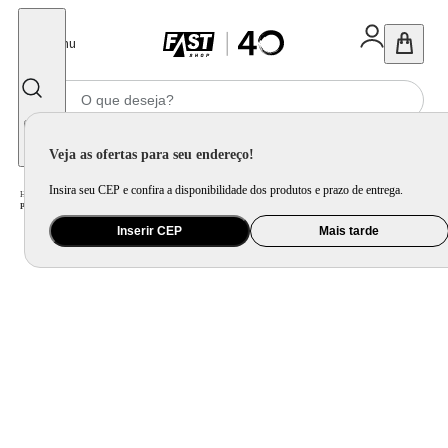
Fechar
Menu
Informe seu CEP
Veja as ofertas para seu endereço!
Insira seu CEP e confira a disponibilidade dos produtos e prazo de entrega.
Home
/
Saúde e Beleza
/
Cuidado Pessoal
/
Chapinha e Prancha
/
Prancha Alisadora By Juliette Mondial Azul e Rosa P-JU-03
Inserir CEP
Mais tarde