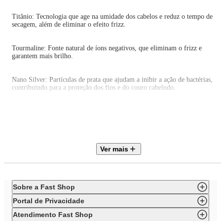
Titânio: Tecnologia que age na umidade dos cabelos e reduz o tempo de
secagem, além de eliminar o efeito frizz.
Tourmaline: Fonte natural de íons negativos, que eliminam o frizz e
garantem mais brilho.
Nano Silver: Partículas de prata que ajudam a inibir a ação de bactérias,
contribuindo para a proteção dos fios e do couro cabeludo.
PAINEL DIGITAL COM CONTROLE DE TEMPERATURA: São 5
opções de 150°C a 230°C, para um alisamento perfeito e adequado aos
diferentes tipos de cabelo.
Ver mais
AQUECIMENTO RÁPIDO: Até 450°F | 230°C: Aquece rapidamente e
mantém a temperatura estável durante o uso.
Sobre a Fast Shop
Portal de Privacidade
BIVOLT: Pode ser utilizada em ambas voltagens: 127V e 220V. Liberdade
de usar sua prancha em qualquer lugar!
Atendimento Fast Shop