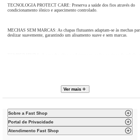
TECNOLOGIA PROTECT CARE: Preserva a saúde dos fios através do
condicionamento iônico e aquecimento controlado.
MECHAS SEM MARCAS: As chapas flutuantes adaptam-se às mechas par
deslizar suavemente, garantindo um alisamento suave e sem marcas.
TEMPERATURA: A prancha alisa perfeitamente todos os tipos de cabelo e
chega a até 220°C!
BIVOLT: Pode ser ligada em tomadas 127V e 220V: liberdade de ligar sua
prancha onde quiser!
Ver mais
TRAVA DE SEGURANÇA: Com as chapas fechadas, você evita
queimaduras e consegue guardar o item com muito mais facilidade.
Sobre a Fast Shop
Portal de Privacidade
CABO GIRATÓRIO 360°: Mais fácil de manusear: o fio da prancha para
cabelos é giratório e não enrola durante o uso."
Atendimento Fast Shop