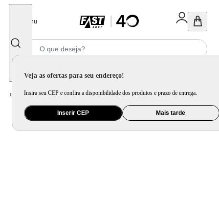
Fechar
Menu
Informe seu CEP
Veja as ofertas para seu endereço!
Insira seu CEP e confira a disponibilidade dos produtos e prazo de entrega.
Home
/
Saúde e Beleza
/
Cuidado Pessoal
/
Chapinha e Prancha
/
Prancha Alisadora Mondial Preto e Golden Rose P-27
Inserir CEP
Mais tarde