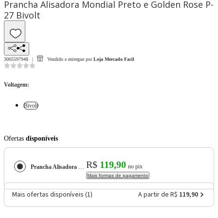
Prancha Alisadora Mondial Preto e Golden Rose P-
27 Bivolt
3005597948
Vendido e entregue por
Loja Mercado Facil
Voltagem
:
Bivolt
Ofertas
disponíveis
R$
119,90
no pix
Prancha Alisadora Mondial Preto e Golden Rose P-27
Mais formas de pagamento
Mais ofertas disponíveis (
1
)
A partir de R$
119,90