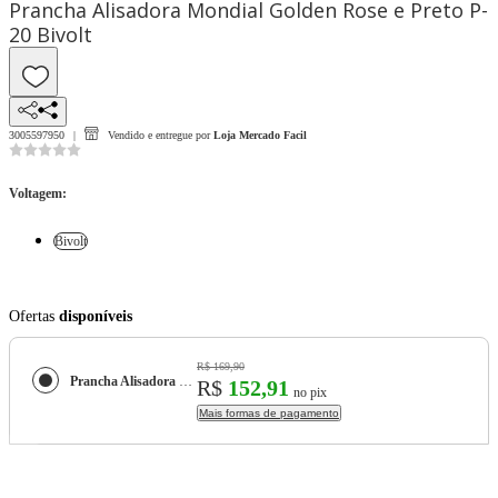
Prancha Alisadora Mondial Golden Rose e Preto P-
20 Bivolt
3005597950
Vendido e entregue por
Loja Mercado Facil
Voltagem
:
Bivolt
Ofertas
disponíveis
R$ 169,90
Prancha Alisadora Mondial Golden Rose e Preto P-20
R$
152,91
no pix
Mais formas de pagamento