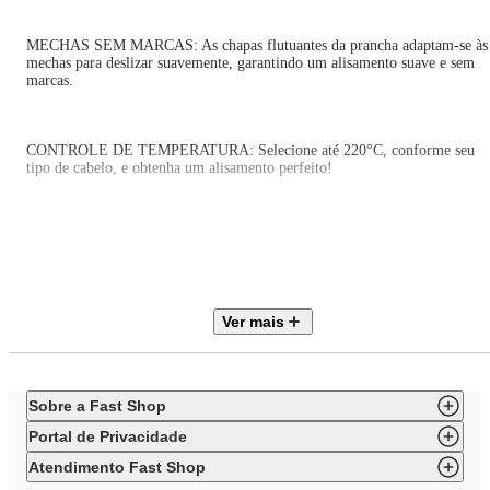
MECHAS SEM MARCAS: As chapas flutuantes da prancha adaptam-se às
mechas para deslizar suavemente, garantindo um alisamento suave e sem
marcas.
CONTROLE DE TEMPERATURA: Selecione até 220°C, conforme seu
tipo de cabelo, e obtenha um alisamento perfeito!
BIVOLT: Pode ser ligada em tomadas 127V e 220V: liberdade de ligar sua
prancha onde quiser!
Ver mais
TRAVA DE SEGURANÇA: Com as chapas fechadas, você evita
queimaduras e consegue guardar o item com muito mais facilidade.
Sobre a Fast Shop
CABO GIRATÓRIO 360°: Mais fácil de manusear: o fio da prancha para
cabelos é giratório e não enrola durante o uso.
Portal de Privacidade
Atendimento Fast Shop