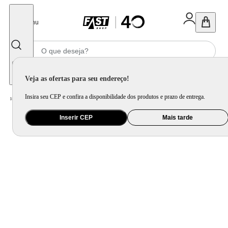
Fechar
Menu
Informe seu CEP
Veja as ofertas para seu endereço!
Insira seu CEP e confira a disponibilidade dos produtos e prazo de entrega.
Home
/
Saúde e Beleza
/
Cuidado Pessoal
/
Chapinha e Prancha
/
Prancha Alisadora Mondial Golden Rose e Preto P-20
Inserir CEP
Mais tarde