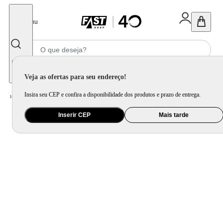
Fechar
Menu
Informe seu CEP
Veja as ofertas para seu endereço!
Insira seu CEP e confira a disponibilidade dos produtos e prazo de entrega.
Home
/
Utilidade Doméstica
/
Cozinha
/
Utensilio de Bancada
Inserir CEP
Mais tarde