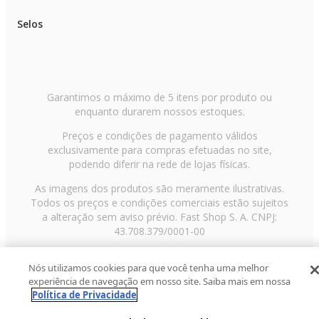
Selos
Garantimos o máximo de 5 itens por produto ou
enquanto durarem nossos estoques.
Preços e condições de pagamento válidos
exclusivamente para compras efetuadas no site,
podendo diferir na rede de lojas físicas.
As imagens dos produtos são meramente ilustrativas.
Todos os preços e condições comerciais estão sujeitos
a alteração sem aviso prévio. Fast Shop S. A. CNPJ:
43.708.379/0001-00
Avenida Zaki Narchi, nº 1650, sobreloja, Carandiru, São
Nós utilizamos cookies para que você tenha uma melhor
Paulo/SP, CEP 02029-001, Telefone: 11 3003-3728 ©
experiência de navegação em nosso site. Saiba mais em nossa
2013 Fast Shop - Todos os direitos reservados
RF
Política de Privacidade