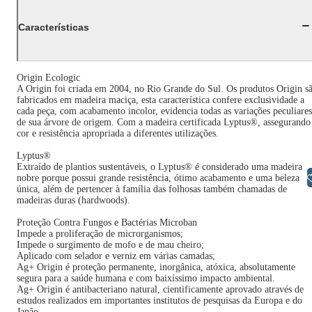
Características
Origin Ecologic
A Origin foi criada em 2004, no Rio Grande do Sul. Os produtos Origin s
fabricados em madeira maciça, esta característica confere exclusividade a
cada peça, com acabamento incolor, evidencia todas as variações peculiares
de sua árvore de origem. Com a madeira certificada Lyptus®, assegurando
cor e resistência apropriada a diferentes utilizações.
Lyptus®
Extraído de plantios sustentáveis, o Lyptus® é considerado uma madeira
Libras
nobre porque possui grande resistência, ótimo acabamento e uma beleza
única, além de pertencer à família das folhosas também chamadas de
madeiras duras (hardwoods).
Proteção Contra Fungos e Bactérias Microban
Impede a proliferação de microrganismos;
Impede o surgimento de mofo e de mau cheiro;
Aplicado com selador e verniz em várias camadas;
Ag+ Origin é proteção permanente, inorgânica, atóxica, absolutamente
segura para a saúde humana e com baixíssimo impacto ambiental.
Ag+ Origin é antibacteriano natural, cientificamente aprovado através de
estudos realizados em importantes institutos de pesquisas da Europa e do
Japão.