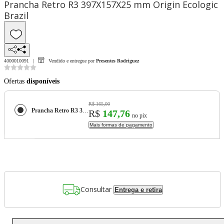
Prancha Retro R3 397X157X25 mm Origin Ecologic
Brazil
4000010091
Vendido e entregue por
Presentes Rodriguez
Ofertas
disponíveis
R$ 165,00
Prancha Retro R3 397X157X25 mm Origin Ecologic Brazil
R$
147,76
no pix
Mais formas de pagamento
Consultar
Entrega e retira