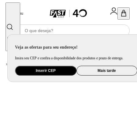
Fechar
Menu
Informe seu CEP
Veja as ofertas para seu endereço!
Insira seu CEP e confira a disponibilidade dos produtos e prazo de entrega.
Home
/
Utilidade Doméstica
/
Mesa
/
Aparelho de Jantar e Prato Avulso
Inserir CEP
Mais tarde