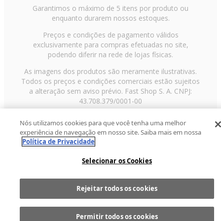
Garantimos o máximo de 5 itens por produto ou
enquanto durarem nossos estoques.
Preços e condições de pagamento válidos
exclusivamente para compras efetuadas no site,
podendo diferir na rede de lojas físicas.
As imagens dos produtos são meramente ilustrativas.
Todos os preços e condições comerciais estão sujeitos
a alteração sem aviso prévio. Fast Shop S. A. CNPJ:
43.708.379/0001-00
Avenida Zaki Narchi, nº 1650, sobreloja, Carandiru, São
Nós utilizamos cookies para que você tenha uma melhor
Paulo/SP, CEP 02029-001, Telefone: 11 3003-3728 ©
experiência de navegação em nosso site. Saiba mais em nossa
2013 Fast Shop - Todos os direitos reservados
RF
Política de Privacidade
Selecionar os Cookies
Rejeitar todos os cookies
Comprar
1
Permitir todos os cookies