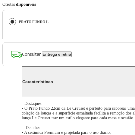
Ofertas
disponíveis
PRATO FUNDO LE CREUSET VANCOUVER 22CM EM CERÂMICA MERINGUE 70102227167099
Consultar
Entrega e retira
Características
- Destaques:
• O Prato Fundo 22cm da Le Creuset é perfeito para saborear uma v
coleção de louças e a superfície esmaltada facilita a remoção dos 
louça Le Creuset traz um estilo elegante para cada mesa e ocasião.
- Detalhes:
• A cerâmica Premium é projetada para o uso diário;