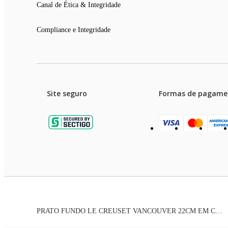
Canal de Ética & Integridade
Compliance e Integridade
Site seguro
Formas de pagame
Garanti
Preços e condições de pagament
PRATO FUNDO LE CREUSET VANCOUVER 22CM EM CERÂMICA MERINGUE 70102227167099
As imagens dos produtos são meramente ilustrativas. T