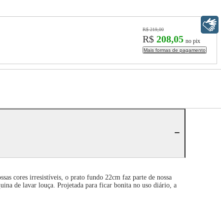
Libras
R$ 219,00
R$
208,05
no pix
Mais formas de pagamento
as cores irresistíveis, o prato fundo 22cm faz parte de nossa
ina de lavar louça. Projetada para ficar bonita no uso diário, a