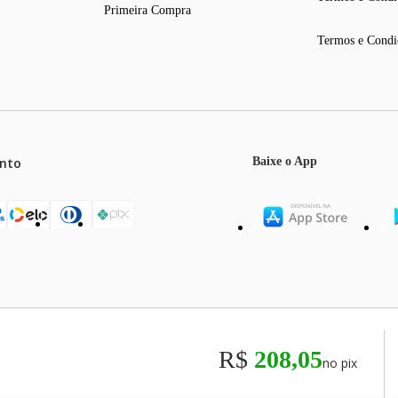
Primeira Compra
Termos e Condi
nto
Baixe o App
mos o máximo de 5 itens por produto ou enquanto durarem nossos e
o válidos exclusivamente para compras efetuadas no site, podendo di
R$
208,05
no pix
odos os preços e condições comerciais estão sujeitos a alteração se
00