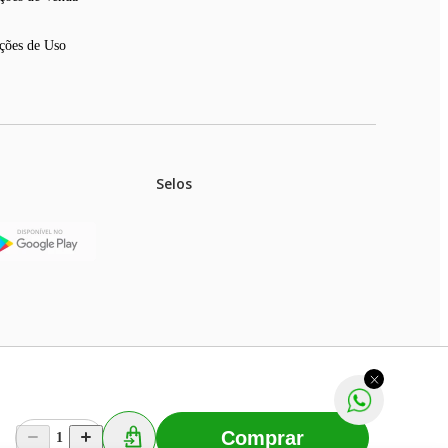
ções de Uso
Selos
stoques.
ferir na rede de lojas físicas.
m aviso prévio. Fast Shop S. A. CNPJ: 43.708.379/0001-
Comprar
1
Selecionar os Cookies