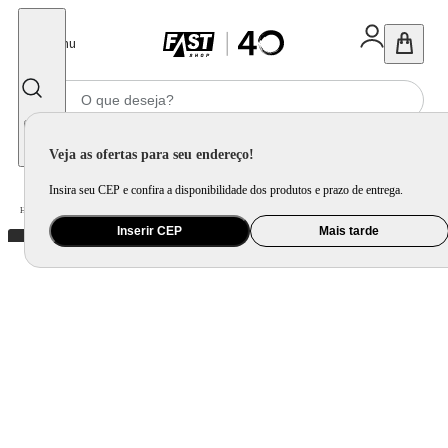
Fechar
Menu
Informe seu CEP
Veja as ofertas para seu endereço!
Insira seu CEP e confira a disponibilidade dos produtos e prazo de entrega.
Home
/
Utilidade Doméstica
/
Mesa
/
Aparelho de Jantar e Prato Avulso
Inserir CEP
Mais tarde