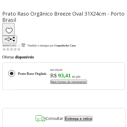
Prato Raso Orgãnico Breeze Oval 31X24cm - Porto
Brasil
4000032403
Vendido e entregue por
Coqueluche Casa
Ofertas
disponíveis
R$ 109,89
Prato Raso Orgãnico Breeze Oval 31X24cm - Porto Brasil
R$
93,41
no pix
Mais formas de pagamento
Consultar
Entrega e retira