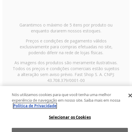
Garantimos o máximo de 5 itens por produto ou
enquanto durarem nossos estoques.
Preços e condições de pagamento válidos
exclusivamente para compras efetuadas no site,
podendo diferir na rede de lojas físicas.
As imagens dos produtos são meramente ilustrativas.
Todos os preços e condições comerciais estão sujeitos
a alteração sem aviso prévio. Fast Shop S. A. CNPJ:
43.708.379/0001-00
Avenida Zaki Narchi, nº 1650, sobreloja, Carandiru, São
Nós utilizamos cookies para que você tenha uma melhor
Paulo/SP, CEP 02029-001, Telefone: 11 3003-3728 ©
experiência de navegação em nosso site. Saiba mais em nossa
2013 Fast Shop - Todos os direitos reservados
RF
Política de Privacidade
Selecionar os Cookies