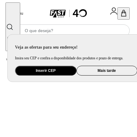
Fechar
Menu
Informe seu CEP
Veja as ofertas para seu endereço!
Insira seu CEP e confira a disponibilidade dos produtos e prazo de entrega.
Home
/
Utilidade Doméstica
/
Mesa
/
Aparelho de Jantar e Prato Avulso
Inserir CEP
Mais tarde