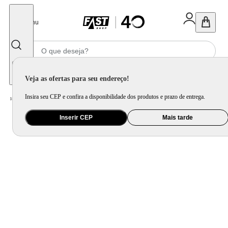
Fechar
Menu
Informe seu CEP
Veja as ofertas para seu endereço!
Insira seu CEP e confira a disponibilidade dos produtos e prazo de entrega.
Home
/
Utilidade Doméstica
/
Mesa
/
Aparelho de Jantar e Prato Avulso
Inserir CEP
Mais tarde