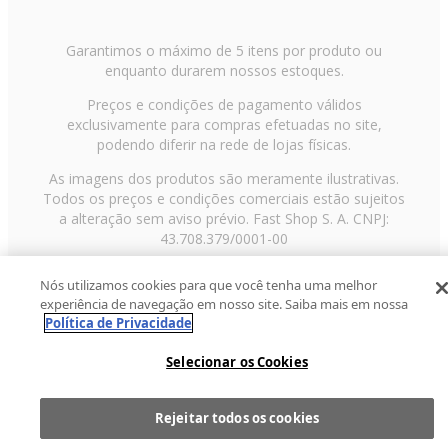
Garantimos o máximo de 5 itens por produto ou
enquanto durarem nossos estoques.
Preços e condições de pagamento válidos
exclusivamente para compras efetuadas no site,
podendo diferir na rede de lojas físicas.
As imagens dos produtos são meramente ilustrativas.
Todos os preços e condições comerciais estão sujeitos
a alteração sem aviso prévio. Fast Shop S. A. CNPJ:
43.708.379/0001-00
Avenida Zaki Narchi, nº 1650, sobreloja, Carandiru, São
Nós utilizamos cookies para que você tenha uma melhor
Paulo/SP, CEP 02029-001, Telefone: 11 3003-3728 ©
experiência de navegação em nosso site. Saiba mais em nossa
2013 Fast Shop - Todos os direitos reservados
RF
Política de Privacidade
Selecionar os Cookies
Rejeitar todos os cookies