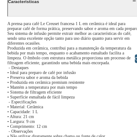
Características
A prensa para café Le Creuset francesa 1 L em cerâmica é ideal para
preparar café de forma prática, preservando sabor e aroma em cada prepar
Seu sistema de infusão permite extrair melhor as características do café,
sendo uma excelente opção tanto para uso diário quanto para servir em
diferentes ocasiões.
Produzida em cerâmica, contribui para a manutenção da temperatura da
bebida por mais tempo, enquanto o acabamento esmaltado facilita a
limpeza. O êmbolo com estrutura metálica proporciona um processo de
Libras
filtragem eficiente, garantindo uma bebida mais encorpada.
- Destaques
• Ideal para preparo de café por infusão
• Preserva sabor e aroma da bebida
• Produzida em cerâmica premium resistente
• Mantém a temperatura por mais tempo
• Sistema de filtragem eficiente
• Superfície esmaltada de fácil limpeza
- Especificações
• Material: Cerâmica
• Capacidade: 1 L
• Altura: 21 cm
• Largura: 9 cm
• Comprimento: 12 cm
- Observações
• Não utilizar diretamente sobre chama ou fonte de calor