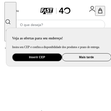
Fechar
Menu
Informe seu CEP
Veja as ofertas para seu endereço!
Insira seu CEP e confira a disponibilidade dos produtos e prazo de entrega.
Home
/
Utilidade Doméstica
/
Cozinha
/
Chá e Café
Inserir CEP
Mais tarde