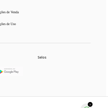
e outros.
ções de Venda
ções de Uso
Selos
stoques.
ferir na rede de lojas físicas.