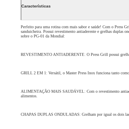
Características
Perfeito para uma rotina com mais sabor e saúde! Com o Press Gri
sanduicheira. Possui revestimento antiaderente e grelhas duplas on
sobre o PG-01 da Mondial:
REVESTIMENTO ANTIADERENTE: O Press Grill possui grelhas ond
GRILL 2 EM 1: Versátil, o Master Press Inox funciona tanto como g
ALIMENTAÇÃO MAIS SAUDÁVEL: Com o revestimento antiaderente, 
alimentos.
CHAPAS DUPLAS ONDULADAS: Grelham por igual os dois lados 