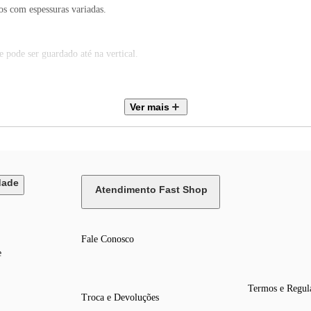
 com espessuras variadas.
de ser guardado até na vertical.
as receitas.
Ver mais
dade.
dade
Atendimento Fast Shop
 o manuseio do aparelho com segurança.
Fale Conosco
e
ça.
Termos e Regul
Troca e Devoluções
dades de preparo no Grill?