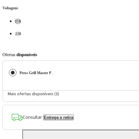
Voltagem
:
110
220
Ofertas
disponíveis
Press Grill Master Press Mondial Preto e Inox 1000W PG-01
Mais ofertas disponíveis (
3
)
Consultar
Entrega e retira