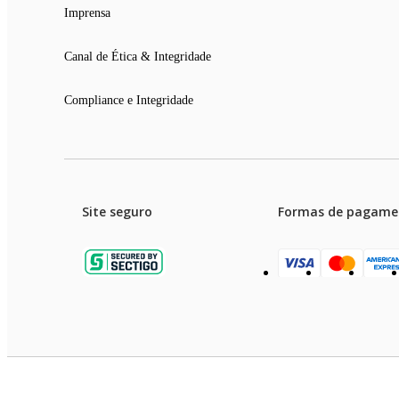
É só colocar a criatividade em ação e cozinhar diversas delícias. A 
Imprensa
Canal de Ética & Integridade
UM ANO DE GARANTIA MONDIAL: A Mondial é a escolha de milhõ
Compliance e Integridade
Site seguro
Formas de pagame
Garanti
Preços e condições de pagament