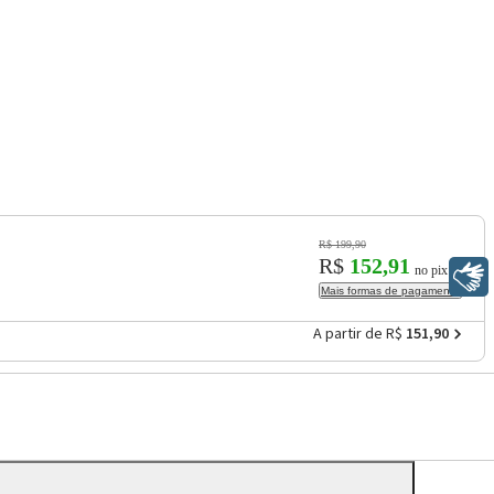
R$ 199,90
R$
152,91
no pix
Libras
Mais formas de pagamento
A partir de R$
151,90