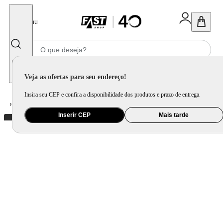
Fechar
Menu
Informe seu CEP
Veja as ofertas para seu endereço!
Insira seu CEP e confira a disponibilidade dos produtos e prazo de entrega.
Home
/
Utilidade Doméstica
/
Cozinha
/
Acessório Complementar para Cozinha
Inserir CEP
Mais tarde