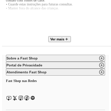
contato com fontes de calor.
• Guarde estas instruções para futuras consultas.
• Manter fora do alcance das crianças.
- Ideal para:
• Proteger a parede de contato com a maçaneta.
• para apoio de tampos de vidro em mesas.
• Evitar que objetos risquem a superfície.
• Evitar o impacto entre duas superfícies (porta no batente, janelas, etc...).
Ver mais
Sobre a Fast Shop
Portal de Privacidade
Atendimento Fast Shop
Fast Shop nas Redes