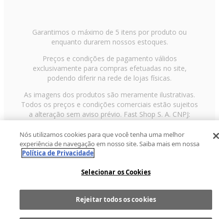
Garantimos o máximo de 5 itens por produto ou
enquanto durarem nossos estoques.
Preços e condições de pagamento válidos
exclusivamente para compras efetuadas no site,
podendo diferir na rede de lojas físicas.
As imagens dos produtos são meramente ilustrativas.
Todos os preços e condições comerciais estão sujeitos
a alteração sem aviso prévio. Fast Shop S. A. CNPJ:
43.708.379/0001-00
Nós utilizamos cookies para que você tenha uma melhor
Avenida Zaki Narchi, nº 1650, sobreloja, Carandiru, São
experiência de navegação em nosso site. Saiba mais em nossa
Paulo/SP, CEP 02029-001, Telefone: 11 3003-3728 ©
Política de Privacidade
2013 Fast Shop - Todos os direitos reservados
RF
Selecionar os Cookies
Rejeitar todos os cookies