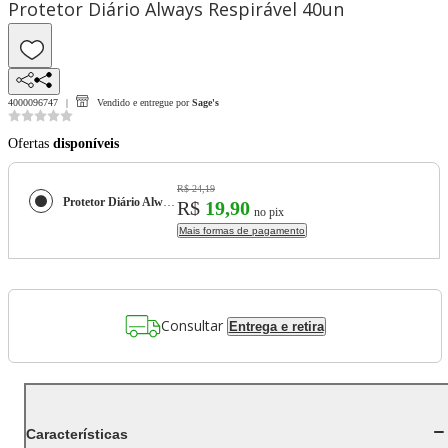
Protetor Diário Always Respirável 40un
4000096747
Vendido e entregue por
Sage's
Ofertas
disponíveis
R$ 24,19
Protetor Diário Always Respirável 40un
R$
19,90
no pix
Mais formas de pagamento
Consultar
Entrega e retira
Características