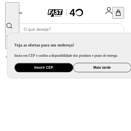
Fechar
Menu
Informe seu CEP
Veja as ofertas para seu endereço!
Insira seu CEP e confira a disponibilidade dos produtos e prazo de entrega.
Home
/
Mercado
/
Higiene
/
Fralda Geriátrica e Absorvente
Inserir CEP
Mais tarde