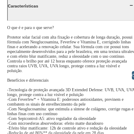
Características
O que é e para o que serve?
Protetor solar facial com alta fixação e cobertura de longa duração, possui
fórmula com Neoglucosamina, Feverfew e Vitamina E, corrigindo linhas
finas e acelerando a renovação celular. Sua fórmula com cor possui tons
especialmente desenvolvidos para a pele brasileira, em uma textura ultrale
e com efeito blur matificante, reduz a oleosidade com o uso contínuo.
Controla o brilho por até 12 horas enquanto oferece proteção avançada
contra raios UVB, UVA, UVA longo, protege contra a luz visível e
poluição.
Libras
Benefícios e diferenciais
-Tecnologia de proteção avançada 3D Extended Defense: UVB, UVA, UV
longo, protege contra a luz visível e poluição
-Com Feverfew* + Vitamina E: poderosos antioxidantes, previnem e
combatem os sinais de envelhecimento da pele
-Com Neoglucosamina: que estimula a síntese de colágeno, corrige rugas e
linhas finas com uso contínuo
-Com Sepicontrol-A5: ativo regulador da oleosidade
-Com microesferas absorvedoras: efeito matte duradouro
-Efeito blur matificante: 12h de controle ativo e redução da oleosidade
-Redução de até 86%** da oleosidade da pele em 28 dias