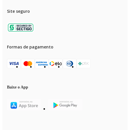
-Neoglucosamina:
Site seguro
Ativo anti-idade de NEOSTRATA®, que estimula a síntese de colágeno,
corrige rugas e linhas finas com uso contínuo.
-Vitamina E:
Poderoso antioxidante, combate fatores externos de envelhecimento da pel
como a poluição e os raios UV, prevenindo o envelhecimento precoce.
Formas de pagamento
Lista completa de ingredientes:
Octocrylene, Butyl Methoxydibenzoylmethane, Homosalate, Ethylhexyl
Salicylate, Ethylhexyl Triazone, Methylene Bis-Benzotriazolyl
Tetramethylbutylphenol, Titanium Dioxide, Bis-Ethylhexyloxyphenol
Methoxyphenyl Triazine.
Precauções
Baixe o App
Se a quantidade aplicada não for adequada, o nível de proteção será
significativamente reduzido. Ajuda a prevenir as queimaduras solares, mas
não oferece nenhuma proteção contra a insolação. Evite exposição
prolongada das crianças ao sol. Produto de uso adulto. Evite contato com 
olhos. Caso isso aconteça, enxágue-os com água em abundância. Em conta
com tecido pode causar manchas.