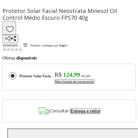
Protetor Solar Facial Neostrata Minesol Oil
Control Médio Escuro FPS70 40g
4000086896
Vendido e entregue por
Sage's
Ofertas
disponíveis
R$
124,99
no pix
Protetor Solar Facial Neostrata Minesol Oil Control Médio Escuro FPS70 40g
Mais formas de pagamento
Consultar
Entrega e retira