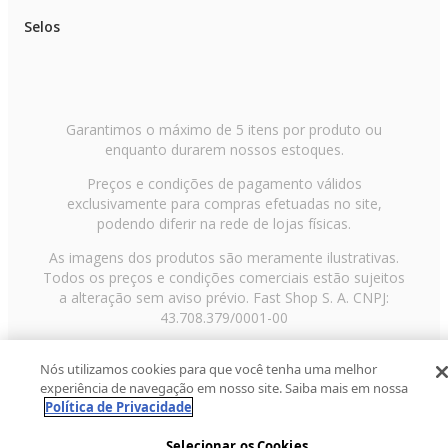
Selos
Garantimos o máximo de 5 itens por produto ou
enquanto durarem nossos estoques.
Preços e condições de pagamento válidos
exclusivamente para compras efetuadas no site,
podendo diferir na rede de lojas físicas.
As imagens dos produtos são meramente ilustrativas.
Todos os preços e condições comerciais estão sujeitos
a alteração sem aviso prévio. Fast Shop S. A. CNPJ:
43.708.379/0001-00
Avenida Zaki Narchi, nº 1650, sobreloja, Carandiru, São
Nós utilizamos cookies para que você tenha uma melhor
Paulo/SP, CEP 02029-001, Telefone: 11 3003-3728 ©
experiência de navegação em nosso site. Saiba mais em nossa
2013 Fast Shop - Todos os direitos reservados
RF
Política de Privacidade
Selecionar os Cookies