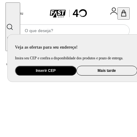
Fechar
Menu
Informe seu CEP
Veja as ofertas para seu endereço!
Insira seu CEP e confira a disponibilidade dos produtos e prazo de entrega.
Home
/
Saúde e Beleza
/
Skin Care
Inserir CEP
Mais tarde