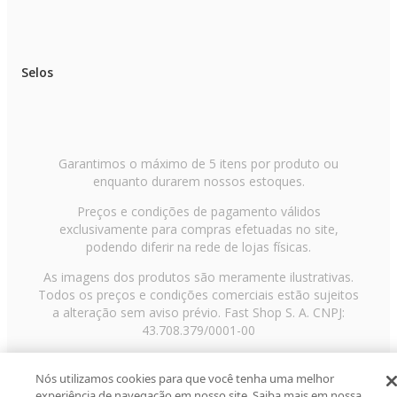
Selos
Garantimos o máximo de 5 itens por produto ou
enquanto durarem nossos estoques.
Preços e condições de pagamento válidos
exclusivamente para compras efetuadas no site,
podendo diferir na rede de lojas físicas.
As imagens dos produtos são meramente ilustrativas.
Todos os preços e condições comerciais estão sujeitos
a alteração sem aviso prévio. Fast Shop S. A. CNPJ:
43.708.379/0001-00
Avenida Zaki Narchi, nº 1650, sobreloja, Carandiru, São
Paulo/SP, CEP 02029-001, Telefone: 11 3003-3728 ©
Nós utilizamos cookies para que você tenha uma melhor
experiência de navegação em nosso site. Saiba mais em nossa
2013 Fast Shop - Todos os direitos reservados
RF