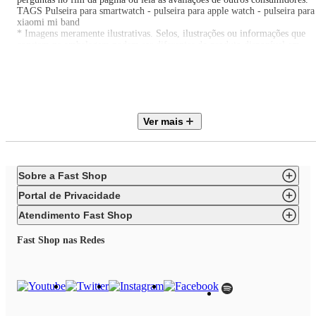
TAGS Pulseira para smartwatch - pulseira para apple watch - pulseira para
xiaomi mi band
* Imagens meramente ilustrativas. Selos, ilustrações ou informações que
constam na embalagem podem ser diferentes do produto disponível em
estoque. EAN: 7690004129925
Itens inclusos:
01 Pulseira para Apple Watch 38 / 40 / 41MM Ballistic - Branco - Gshield
Ver mais
Sobre a Fast Shop
Portal de Privacidade
Atendimento Fast Shop
Fast Shop nas Redes