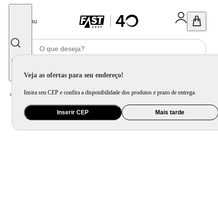
Fechar
Menu
Informe seu CEP
Veja as ofertas para seu endereço!
Insira seu CEP e confira a disponibilidade dos produtos e prazo de entrega.
Home
/
Apple
/
Acessório para Apple
Inserir CEP
Mais tarde