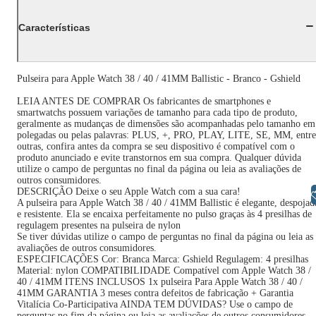
Características
Pulseira para Apple Watch 38 / 40 / 41MM Ballistic - Branco - Gshield
LEIA ANTES DE COMPRAR Os fabricantes de smartphones e
smartwatchs possuem variações de tamanho para cada tipo de produto,
geralmente as mudanças de dimensões são acompanhadas pelo tamanho em
polegadas ou pelas palavras: PLUS, +, PRO, PLAY, LITE, SE, MM, entre
outras, confira antes da compra se seu dispositivo é compatível com o
produto anunciado e evite transtornos em sua compra. Qualquer dúvida
utilize o campo de perguntas no final da página ou leia as avaliações de
outros consumidores.
DESCRIÇÃO Deixe o seu Apple Watch com a sua cara!
Libras
A pulseira para Apple Watch 38 / 40 / 41MM Ballistic é elegante, despojad
e resistente. Ela se encaixa perfeitamente no pulso graças às 4 presilhas de
regulagem presentes na pulseira de nylon
Se tiver dúvidas utilize o campo de perguntas no final da página ou leia as
avaliações de outros consumidores.
ESPECIFICAÇÕES Cor: Branca Marca: Gshield Regulagem: 4 presilhas
Material: nylon COMPATIBILIDADE Compatível com Apple Watch 38 /
40 / 41MM ITENS INCLUSOS 1x pulseira Para Apple Watch 38 / 40 /
41MM GARANTIA 3 meses contra defeitos de fabricação + Garantia
Vitalícia Co-Participativa AINDA TEM DÚVIDAS? Use o campo de
perguntas no fim da página ou leia as avaliações de outros consumidores.