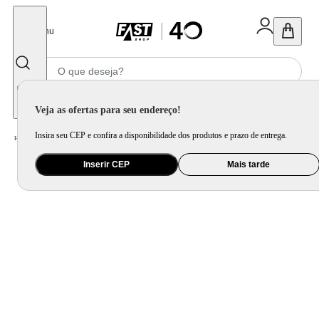
Fechar
Menu
Informe seu CEP
Veja as ofertas para seu endereço!
Insira seu CEP e confira a disponibilidade dos produtos e prazo de entrega.
Home
/
Apple
/
Acessório para Apple
Inserir CEP
Mais tarde