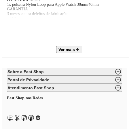
1x pulseira Nylon Loop para Apple Watch 38mm/40mm
GARANTIA
3 meses contra defeitos de fabricação
TAGS
Acessórios para Apple Watch 38MM/40MM, Capa para Apple Watch
38MM/40MM, Película para Apple Watch 38MM/40MM
EAN: 7690004130129
Itens inclusos:
Ver mais
01 Pulseira Para Apple Watch 38mm / 40mm Nylon Trigger - Rosa -
Gshield
Sobre a Fast Shop
Portal de Privacidade
Atendimento Fast Shop
Fast Shop nas Redes