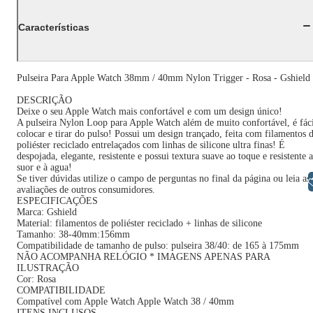
Características
Pulseira Para Apple Watch 38mm / 40mm Nylon Trigger - Rosa - Gshield
DESCRIÇÃO
Deixe o seu Apple Watch mais confortável e com um design único!
A pulseira Nylon Loop para Apple Watch além de muito confortável, é fác
colocar e tirar do pulso! Possui um design trançado, feita com filamentos 
poliéster reciclado entrelaçados com linhas de silicone ultra finas! É
despojada, elegante, resistente e possui textura suave ao toque e resistente 
suor e à agua!
Se tiver dúvidas utilize o campo de perguntas no final da página ou leia as
Libras
avaliações de outros consumidores.
ESPECIFICAÇÕES
Marca: Gshield
Material: filamentos de poliéster reciclado + linhas de silicone
Tamanho: 38-40mm:156mm
Compatibilidade de tamanho de pulso: pulseira 38/40: de 165 à 175mm
NÃO ACOMPANHA RELÓGIO * IMAGENS APENAS PARA
ILUSTRAÇÃO
Cor: Rosa
COMPATIBILIDADE
Compatível com Apple Watch Apple Watch 38 / 40mm
ITENS INCLUSOS