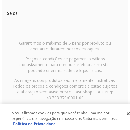
Selos
Garantimos o máximo de 5 itens por produto ou
enquanto durarem nossos estoques.
Preços e condições de pagamento válidos
exclusivamente para compras efetuadas no site,
podendo diferir na rede de lojas físicas.
As imagens dos produtos são meramente ilustrativas.
Todos os preços e condições comerciais estão sujeitos
a alteração sem aviso prévio. Fast Shop S. A. CNPJ:
43.708.379/0001-00
Avenida Zaki Narchi, nº 1650, sobreloja, Carandiru, São
Nós utilizamos cookies para que você tenha uma melhor
Paulo/SP, CEP 02029-001, Telefone: 11 3003-3728 ©
experiência de navegação em nosso site. Saiba mais em nossa
2013 Fast Shop - Todos os direitos reservados
RF
Política de Privacidade