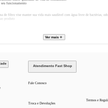
r seu funcionamento
ema de filtro vise manter sua vida mais saudável com água livre de bactérias, od
 ao produto
ara seu dia a dia
Ver mais
dade
Atendimento Fast Shop
Fale Conosco
e
Termos e Regul
Troca e Devoluções