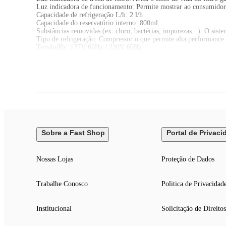
Luz indicadora de funcionamento: Permite mostrar ao consumido
Capacidade de refrigeração L/h: 2 l/h
Capacidade do reservatório interno: 800ml
Substâncias removidas (ex: cloro, bactérias, impurezas...): O sist
Tipo de refrigeração: Compressor o que permite alta performance
Tensão/Hz: 127V 60Hz / 220V 60Hz
Sistema easy clean (fácil desmontagem para limpeza) Praticidade p
Potência: 130W
Pressão de operação:15 a 60 PSI (103 a 413 kPa).
Sobre a Fast Shop
Portal de Privaci
Nossas Lojas
Proteção de Dados
Trabalhe Conosco
Politica de Privacidad
Institucional
Solicitação de Direitos