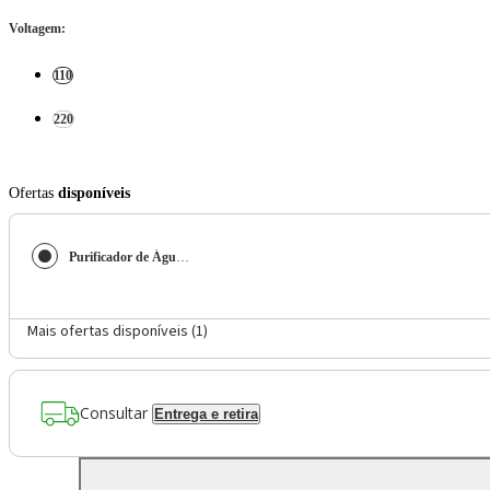
Voltagem
:
110
220
Ofertas
disponíveis
Purificador de Água Philco Sistema ECO PPU50A
Mais ofertas disponíveis (
1
)
Consultar
Entrega e retira