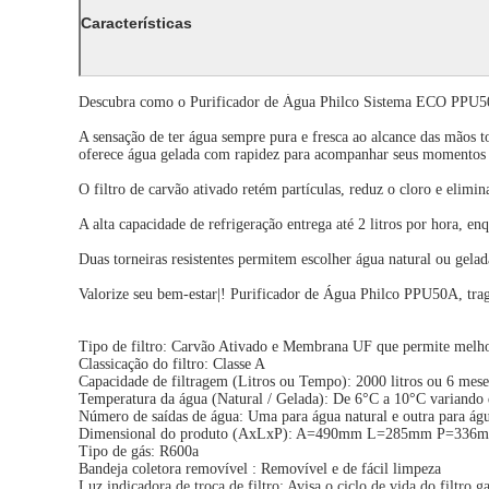
Características
Descubra como o Purificador de Água Philco Sistema ECO PPU50A
A sensação de ter água sempre pura e fresca ao alcance das mãos t
oferece água gelada com rapidez para acompanhar seus momentos 
O filtro de carvão ativado retém partículas, reduz o cloro e elimi
A alta capacidade de refrigeração entrega até 2 litros por hora, enq
Duas torneiras resistentes permitem escolher água natural ou gela
Valorize seu bem-estar|! Purificador de Água Philco PPU50A, traga
Tipo de filtro: Carvão Ativado e Membrana UF que permite melho
Classicação do filtro: Classe A
Capacidade de filtragem (Litros ou Tempo): 2000 litros ou 6 mese
Temperatura da água (Natural / Gelada): De 6°C a 10°C variando
Número de saídas de água: Uma para água natural e outra para águ
Dimensional do produto (AxLxP): A=490mm L=285mm P=336
Tipo de gás: R600a
Bandeja coletora removível : Removível e de fácil limpeza
Luz indicadora de troca de filtro: Avisa o ciclo de vida do filtro