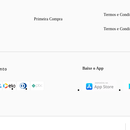
Termos e Condi
Primeira Compra
Termos e Condi
nto
Baixe o App
mos o máximo de 5 itens por produto ou enquanto durarem nossos e
o válidos exclusivamente para compras efetuadas no site, podendo di