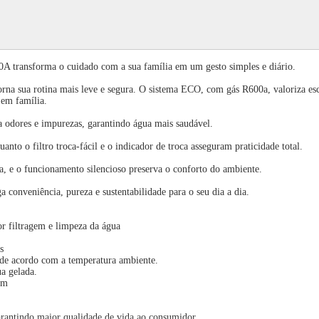
 transforma o cuidado com a sua família em um gesto simples e diário.
orna sua rotina mais leve e segura. O sistema ECO, com gás R600a, valoriza esc
em família.
na odores e impurezas, garantindo água mais saudável.
uanto o filtro troca-fácil e o indicador de troca asseguram praticidade total.
da, e o funcionamento silencioso preserva o conforto do ambiente.
 conveniência, pureza e sustentabilidade para o seu dia a dia.
r filtragem e limpeza da água
s
 de acordo com a temperatura ambiente.
a gelada.
mm
 garantindo maior qualidade de vida ao consumidor.