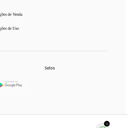
ções de Venda
ções de Uso
Selos
stoques.
ferir na rede de lojas físicas.