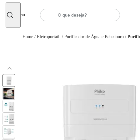
Fechar
Menu
Home
/
Eletroportátil
/
Purificador de Água e Bebedouro
/
Purif