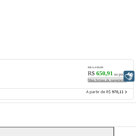
R$ 1.149,90
R$
650,91
no pix
Libras
Mais formas de pagamento
A partir de R$
970,11