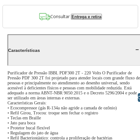
Consultar
Entrega e retira
Características
Purificador de Pressão IBBL PDF300 2T - 220 Volts O Purificador de
Pressão PDF 300 2T foi projetado para atender locais com grande fluxo de
pessoas e principalmente no atendimento ao desenho universal, sendo
acessível à deficientes físicos e pessoas com mobilidade reduzida. Está
adequado a norma ABNT-NBR 9050:2015 e o Decreto 5296/2004 e pode
Libras
ser utilizado em áreas internas e externas.
Características Gerais:
• Ecocompressor (gás R-134a não agride a camada de ozônio)
• Refil Girou, Trocou: troque sem fechar o registro
• Teclas em Braille
• Jato para boca
• Protetor bucal flexível
• Regulagem do jato de água
• Refil Bacteriostástico: controla a proliferação de bactérias