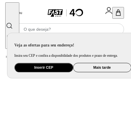
Fechar
Menu
Informe seu CEP
Veja as ofertas para seu endereço!
Insira seu CEP e confira a disponibilidade dos produtos e prazo de entrega.
Home
/
Eletroportátil
/
Purificador de Água e Bebedouro
/
Purificador de Pressão IBBL PDF300 2T - 220 Volts
Inserir CEP
Mais tarde