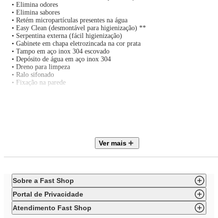
• Elimina odores
• Elimina sabores
• Retém micropartículas presentes na água
• Easy Clean (desmontável para higienização) **
• Serpentina externa (fácil higienização)
• Gabinete em chapa eletrozincada na cor prata
• Tampo em aço inox 304 escovado
• Depósito de água em aço inox 304
• Dreno para limpeza
• Ralo sifonado
• Fixação na parede
•
Diferenciais:
• Água natural, gelada e misturada
• Ambientes internos e externos
• Atende ao Desenho Universal: para pessoas com mobilidade reduzida,
deficientes físicos e visuais.
• Jato para copo*.
Ver mais
Eficiência energética
• Grau de Proteção: IPX4
• Tensão Nominal (V): 220
• Amperagem (A): 2,7 / 1,3
• Potência (W): 185
Sobre a Fast Shop
• Frequência - Mercado Nacional (Hz): 60
• Consumo de Energia (kWh/mês): 2,85
Portal de Privacidade
• Eficiência Energética (kW/L): 0,023.
Eficiência em melhoria da qualidade da água
Atendimento Fast Shop
• Etapas de Purificação: 6