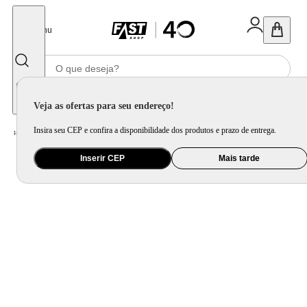
Fechar
Menu
Informe seu CEP
Veja as ofertas para seu endereço!
Insira seu CEP e confira a disponibilidade dos produtos e prazo de entrega.
Home
/
Utilidade Doméstica
/
Organização e Armazenamento
/
Organização de Pia e Cozinha
Inserir CEP
Mais tarde