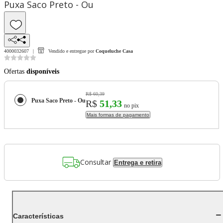
Puxa Saco Preto - Ou
4000032607
Vendido e entregue por
Coqueluche Casa
Ofertas
disponíveis
R$ 60,39
Puxa Saco Preto - Ou
R$
51,33
no pix
Mais formas de pagamento
Consultar
Entrega e retira
Características