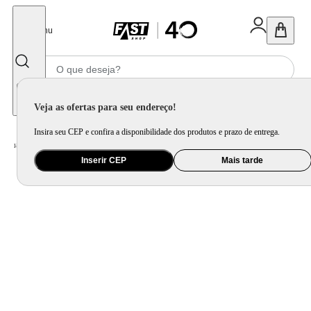
Fechar
Menu
Informe seu CEP
Veja as ofertas para seu endereço!
Insira seu CEP e confira a disponibilidade dos produtos e prazo de entrega.
Home
/
Brinquedo e Colecionável
/
Jogo e Quebra-Cabeça
Inserir CEP
Mais tarde