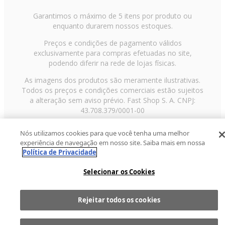
Garantimos o máximo de 5 itens por produto ou
enquanto durarem nossos estoques.
Preços e condições de pagamento válidos
exclusivamente para compras efetuadas no site,
podendo diferir na rede de lojas físicas.
As imagens dos produtos são meramente ilustrativas.
Todos os preços e condições comerciais estão sujeitos
a alteração sem aviso prévio. Fast Shop S. A. CNPJ:
43.708.379/0001-00
Avenida Zaki Narchi, nº 1650, sobreloja, Carandiru, São
Nós utilizamos cookies para que você tenha uma melhor
Paulo/SP, CEP 02029-001, Telefone: 11 3003-3728 ©
experiência de navegação em nosso site. Saiba mais em nossa
2013 Fast Shop - Todos os direitos reservados
RF
Política de Privacidade
Selecionar os Cookies
Rejeitar todos os cookies