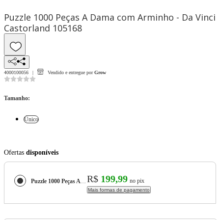
Puzzle 1000 Peças A Dama com Arminho - Da Vinci
Castorland 105168
4000100056
Vendido e entregue por
Grow
Tamanho
:
Único
Ofertas
disponíveis
R$
199,99
no pix
Puzzle 1000 Peças A Dama com Arminho - Da Vinci Castorland 105168
Mais formas de pagamento