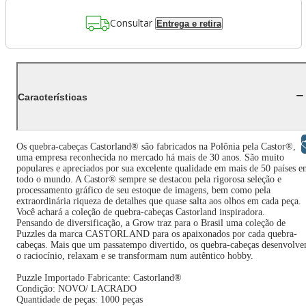
Consultar
Entrega e retira
Características
Libras
Os quebra-cabeças Castorland® são fabricados na Polônia pela Castor®,
uma empresa reconhecida no mercado há mais de 30 anos. São muito
populares e apreciados por sua excelente qualidade em mais de 50 países 
todo o mundo. A Castor® sempre se destacou pela rigorosa seleção e
processamento gráfico de seu estoque de imagens, bem como pela
extraordinária riqueza de detalhes que quase salta aos olhos em cada peça.
Você achará a coleção de quebra-cabeças Castorland inspiradora.
Pensando de diversificação, a Grow traz para o Brasil uma coleção de
Puzzles da marca CASTORLAND para os apaixonados por cada quebra-
cabeças. Mais que um passatempo divertido, os quebra-cabeças desenvolv
o raciocínio, relaxam e se transformam num autêntico hobby.
Puzzle Importado Fabricante: Castorland®
Condição: NOVO/ LACRADO
Quantidade de peças: 1000 peças