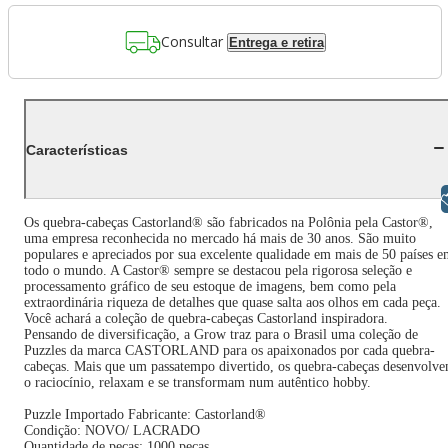
Consultar
Entrega e retira
Características
Libras
Os quebra-cabeças Castorland® são fabricados na Polônia pela Castor®,
uma empresa reconhecida no mercado há mais de 30 anos. São muito
populares e apreciados por sua excelente qualidade em mais de 50 países 
todo o mundo. A Castor® sempre se destacou pela rigorosa seleção e
processamento gráfico de seu estoque de imagens, bem como pela
extraordinária riqueza de detalhes que quase salta aos olhos em cada peça.
Você achará a coleção de quebra-cabeças Castorland inspiradora.
Pensando de diversificação, a Grow traz para o Brasil uma coleção de
Puzzles da marca CASTORLAND para os apaixonados por cada quebra-
cabeças. Mais que um passatempo divertido, os quebra-cabeças desenvolv
o raciocínio, relaxam e se transformam num autêntico hobby.
Puzzle Importado Fabricante: Castorland®
Condição: NOVO/ LACRADO
Quantidade de peças: 1000 peças