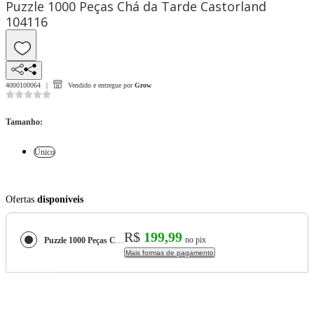
Puzzle 1000 Peças Chá da Tarde Castorland
104116
4000100064
Vendido e entregue por
Grow
Tamanho
:
Único
Ofertas
disponíveis
R$
199,99
no pix
Puzzle 1000 Peças Chá da Tarde Castorland 104116
Mais formas de pagamento