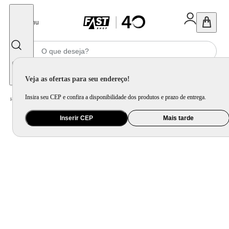
Fechar
Menu
Informe seu CEP
Veja as ofertas para seu endereço!
Insira seu CEP e confira a disponibilidade dos produtos e prazo de entrega.
Home
/
Brinquedo e Colecionável
/
Jogo e Quebra-Cabeça
Inserir CEP
Mais tarde