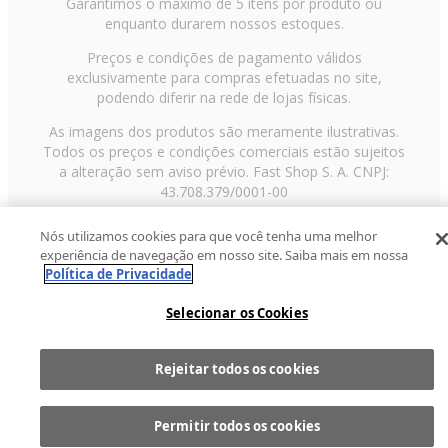
Garantimos o máximo de 5 itens por produto ou
enquanto durarem nossos estoques.
Preços e condições de pagamento válidos
exclusivamente para compras efetuadas no site,
podendo diferir na rede de lojas físicas.
As imagens dos produtos são meramente ilustrativas.
Todos os preços e condições comerciais estão sujeitos
a alteração sem aviso prévio. Fast Shop S. A. CNPJ:
43.708.379/0001-00
Avenida Zaki Narchi, nº 1650, sobreloja, Carandiru, São
Nós utilizamos cookies para que você tenha uma melhor
Paulo/SP, CEP 02029-001, Telefone: 11 3003-3728 ©
experiência de navegação em nosso site. Saiba mais em nossa
2013 Fast Shop - Todos os direitos reservados
RF
Política de Privacidade
Selecionar os Cookies
Rejeitar todos os cookies
Comprar
1
Permitir todos os cookies