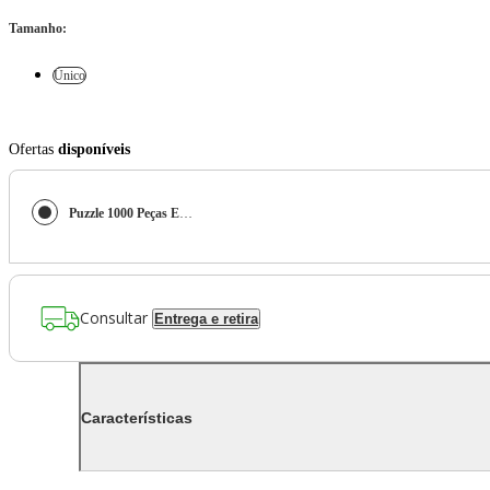
Tamanho
:
Único
Ofertas
disponíveis
Puzzle 1000 Peças Encontro entre Amigos Ravensburger 12001174
Consultar
Entrega e retira
Características