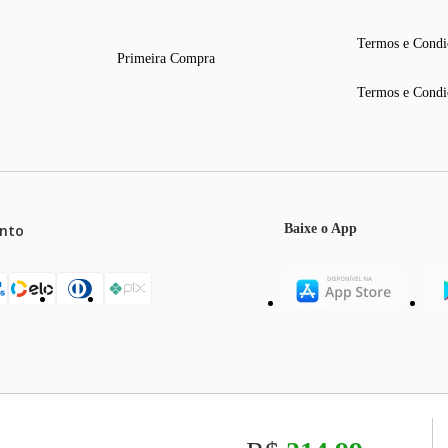
Termos e Condi
Primeira Compra
Termos e Condi
nto
Baixe o App
mos o máximo de 5 itens por produto ou enquanto durarem nossos e
o válidos exclusivamente para compras efetuadas no site, podendo di