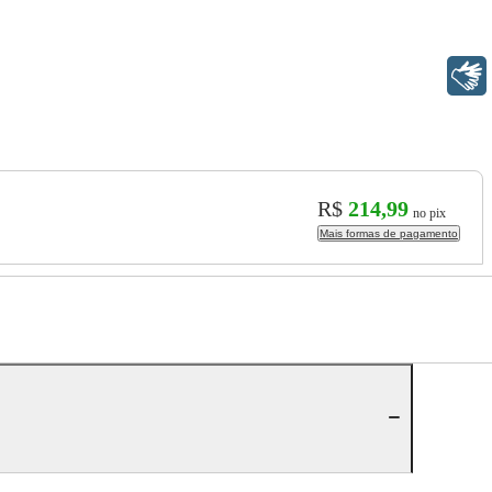
Libras
R$
214,99
no pix
Mais formas de pagamento