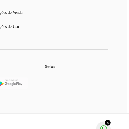
ções de Venda
ções de Uso
Selos
stoques.
ferir na rede de lojas físicas.