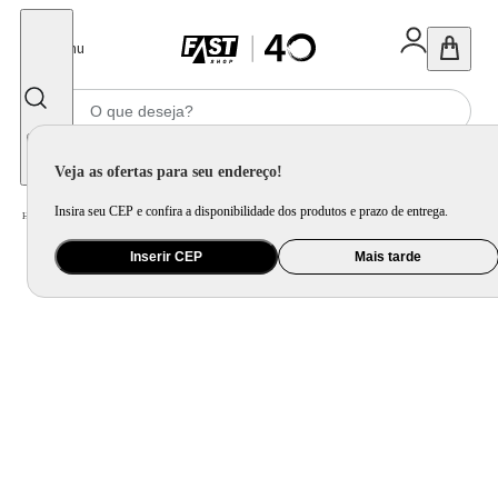
Fechar
Menu
Informe seu CEP
Veja as ofertas para seu endereço!
Insira seu CEP e confira a disponibilidade dos produtos e prazo de entrega.
Home
/
Brinquedo e Colecionável
/
Jogo e Quebra-Cabeça
Inserir CEP
Mais tarde