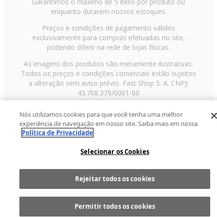
Garantimos o máximo de 5 itens por produto ou
enquanto durarem nossos estoques.
Preços e condições de pagamento válidos
exclusivamente para compras efetuadas no site,
podendo diferir na rede de lojas físicas.
As imagens dos produtos são meramente ilustrativas.
Todos os preços e condições comerciais estão sujeitos
a alteração sem aviso prévio. Fast Shop S. A. CNPJ:
43.708.379/0001-00
Avenida Zaki Narchi, nº 1650, sobreloja, Carandiru, São
Nós utilizamos cookies para que você tenha uma melhor
Paulo/SP, CEP 02029-001, Telefone: 11 3003-3728 ©
experiência de navegação em nosso site. Saiba mais em nossa
2013 Fast Shop - Todos os direitos reservados
RF
Política de Privacidade
Selecionar os Cookies
Rejeitar todos os cookies
Comprar
1
Permitir todos os cookies