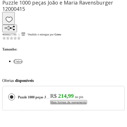
Puzzle 1000 peças João e Maria Ravensburger
12000415
4000027795
Vendido e entregue por
Grow
Tamanho
:
Único
Ofertas
disponíveis
R$
214,99
no pix
Puzzle 1000 peças João e Maria Ravensburger 12000415
Mais formas de pagamento