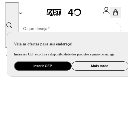
Fechar
Menu
Informe seu CEP
Veja as ofertas para seu endereço!
Insira seu CEP e confira a disponibilidade dos produtos e prazo de entrega.
Home
/
Brinquedo e Colecionável
/
Jogo e Quebra-Cabeça
Inserir CEP
Mais tarde