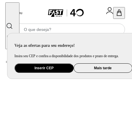
Fechar
Menu
Informe seu CEP
Veja as ofertas para seu endereço!
Insira seu CEP e confira a disponibilidade dos produtos e prazo de entrega.
Home
/
Brinquedo e Colecionável
/
Jogo e Quebra-Cabeça
Inserir CEP
Mais tarde