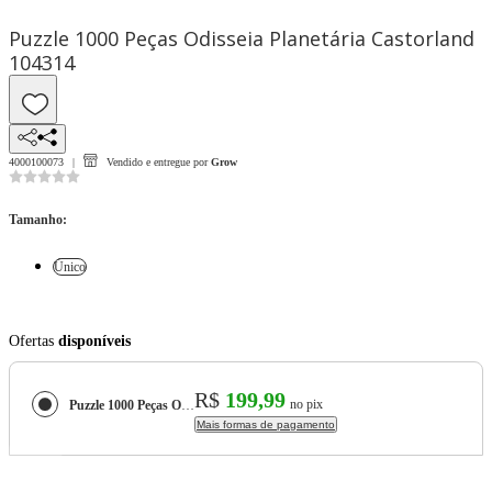
Puzzle 1000 Peças Odisseia Planetária Castorland
104314
4000100073
Vendido e entregue por
Grow
Tamanho
:
Único
Ofertas
disponíveis
R$
199,99
no pix
Puzzle 1000 Peças Odisseia Planetária Castorland 104314
Mais formas de pagamento