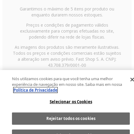
Garantimos o máximo de 5 itens por produto ou
enquanto durarem nossos estoques.
Preços e condições de pagamento válidos
exclusivamente para compras efetuadas no site,
podendo diferir na rede de lojas físicas.
As imagens dos produtos são meramente ilustrativas.
Todos os preços e condições comerciais estão sujeitos
a alteração sem aviso prévio. Fast Shop S. A. CNPJ:
43.708.379/0001-00
Avenida Zaki Narchi, nº 1650, sobreloja, Carandiru, São
Nós utilizamos cookies para que você tenha uma melhor
Paulo/SP, CEP 02029-001, Telefone: 11 3003-3728 ©
experiência de navegação em nosso site. Saiba mais em nossa
2013 Fast Shop - Todos os direitos reservados
RF
Política de Privacidade
Selecionar os Cookies
Rejeitar todos os cookies
1