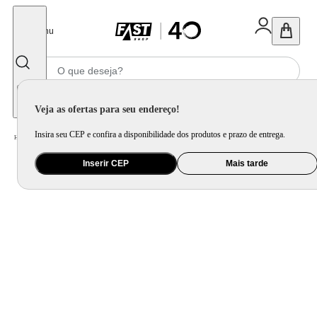
Fechar
Menu
Informe seu CEP
Veja as ofertas para seu endereço!
Insira seu CEP e confira a disponibilidade dos produtos e prazo de entrega.
Home
/
Brinquedo e Colecionável
/
Jogo e Quebra-Cabeça
Inserir CEP
Mais tarde