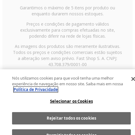
Garantimos o máximo de 5 itens por produto ou
enquanto durarem nossos estoques.
Preços e condições de pagamento válidos
exclusivamente para compras efetuadas no site,
podendo diferir na rede de lojas físicas.
As imagens dos produtos são meramente ilustrativas.
Todos os preços e condições comerciais estão sujeitos
a alteração sem aviso prévio. Fast Shop S. A. CNPJ:
43.708.379/0001-00
Avenida Zaki Narchi, nº 1650, sobreloja, Carandiru, São
Nós utilizamos cookies para que você tenha uma melhor
Paulo/SP, CEP 02029-001, Telefone: 11 3003-3728 ©
experiência de navegação em nosso site. Saiba mais em nossa
2013 Fast Shop - Todos os direitos reservados
RF
Política de Privacidade
Selecionar os Cookies
Rejeitar todos os cookies
Comprar
1