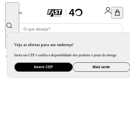
Fechar
Menu
Informe seu CEP
Veja as ofertas para seu endereço!
Insira seu CEP e confira a disponibilidade dos produtos e prazo de entrega.
Home
/
Brinquedo e Colecionável
/
Jogo e Quebra-Cabeça
Inserir CEP
Mais tarde