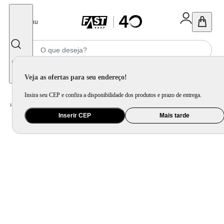
Fechar
Menu
Informe seu CEP
Veja as ofertas para seu endereço!
Insira seu CEP e confira a disponibilidade dos produtos e prazo de entrega.
Home
/
Brinquedo e Colecionável
/
Jogo e Quebra-Cabeça
Inserir CEP
Mais tarde