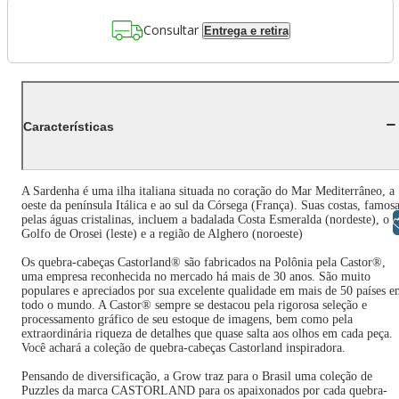
Consultar
Entrega e retira
Características
A Sardenha é uma ilha italiana situada no coração do Mar Mediterrâneo, a
oeste da península Itálica e ao sul da Córsega (França). Suas costas, famos
pelas águas cristalinas, incluem a badalada Costa Esmeralda (nordeste), o
Libras
Golfo de Orosei (leste) e a região de Alghero (noroeste)
Os quebra-cabeças Castorland® são fabricados na Polônia pela Castor®,
uma empresa reconhecida no mercado há mais de 30 anos. São muito
populares e apreciados por sua excelente qualidade em mais de 50 países 
todo o mundo. A Castor® sempre se destacou pela rigorosa seleção e
processamento gráfico de seu estoque de imagens, bem como pela
extraordinária riqueza de detalhes que quase salta aos olhos em cada peça.
Você achará a coleção de quebra-cabeças Castorland inspiradora.
Pensando de diversificação, a Grow traz para o Brasil uma coleção de
Puzzles da marca CASTORLAND para os apaixonados por cada quebra-