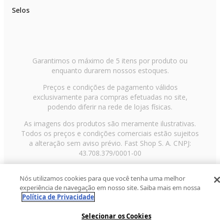
Selos
Garantimos o máximo de 5 itens por produto ou
enquanto durarem nossos estoques.
Preços e condições de pagamento válidos
exclusivamente para compras efetuadas no site,
podendo diferir na rede de lojas físicas.
As imagens dos produtos são meramente ilustrativas.
Todos os preços e condições comerciais estão sujeitos
a alteração sem aviso prévio. Fast Shop S. A. CNPJ:
43.708.379/0001-00
Avenida Zaki Narchi, nº 1650, sobreloja, Carandiru, São
Nós utilizamos cookies para que você tenha uma melhor
Paulo/SP, CEP 02029-001, Telefone: 11 3003-3728 ©
experiência de navegação em nosso site. Saiba mais em nossa
2013 Fast Shop - Todos os direitos reservados
RF
Política de Privacidade
Selecionar os Cookies