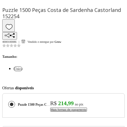
Puzzle 1500 Peças Costa de Sardenha Castorland
152254
4000100086
Vendido e entregue por
Grow
Tamanho
:
Único
Ofertas
disponíveis
R$
214,99
no pix
Puzzle 1500 Peças Costa de Sardenha Castorland 152254
Mais formas de pagamento