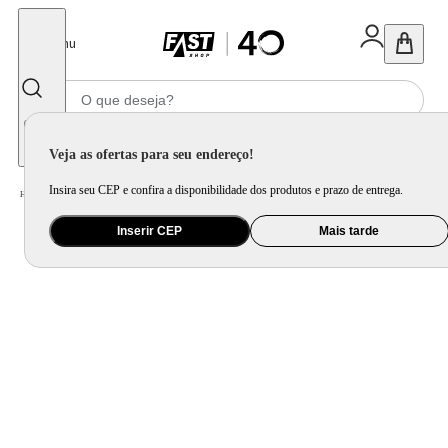
Fechar
Menu
Informe seu CEP
Veja as ofertas para seu endereço!
Insira seu CEP e confira a disponibilidade dos produtos e prazo de entrega.
Home
/
Brinquedo e Colecionável
/
Jogo e Quebra-Cabeça
Inserir CEP
Mais tarde