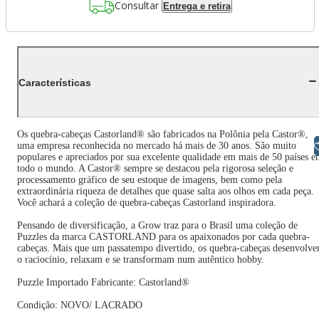
Consultar
Entrega e retira
Características
Os quebra-cabeças Castorland® são fabricados na Polônia pela Castor®,
Libras
uma empresa reconhecida no mercado há mais de 30 anos. São muito
populares e apreciados por sua excelente qualidade em mais de 50 países 
todo o mundo. A Castor® sempre se destacou pela rigorosa seleção e
processamento gráfico de seu estoque de imagens, bem como pela
extraordinária riqueza de detalhes que quase salta aos olhos em cada peça.
Você achará a coleção de quebra-cabeças Castorland inspiradora.
Pensando de diversificação, a Grow traz para o Brasil uma coleção de
Puzzles da marca CASTORLAND para os apaixonados por cada quebra-
cabeças. Mais que um passatempo divertido, os quebra-cabeças desenvolv
o raciocínio, relaxam e se transformam num autêntico hobby.
Puzzle Importado Fabricante: Castorland®
Condição: NOVO/ LACRADO