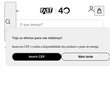
Fechar
Menu
Informe seu CEP
Veja as ofertas para seu endereço!
Insira seu CEP e confira a disponibilidade dos produtos e prazo de entrega.
Home
/
Brinquedo e Colecionável
/
Jogo e Quebra-Cabeça
Inserir CEP
Mais tarde