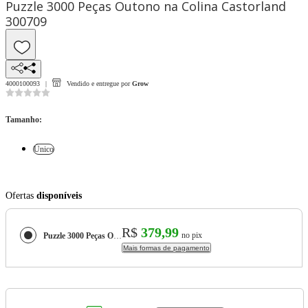
Puzzle 3000 Peças Outono na Colina Castorland
300709
4000100093
Vendido e entregue por
Grow
Tamanho
:
Único
Ofertas
disponíveis
R$
379,99
no pix
Puzzle 3000 Peças Outono na Colina Castorland 300709
Mais formas de pagamento