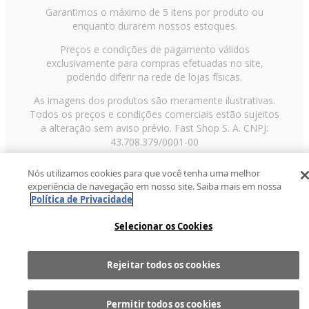
Garantimos o máximo de 5 itens por produto ou
enquanto durarem nossos estoques.
Preços e condições de pagamento válidos
exclusivamente para compras efetuadas no site,
podendo diferir na rede de lojas físicas.
As imagens dos produtos são meramente ilustrativas.
Todos os preços e condições comerciais estão sujeitos
a alteração sem aviso prévio. Fast Shop S. A. CNPJ:
43.708.379/0001-00
Avenida Zaki Narchi, nº 1650, sobreloja, Carandiru, São
Nós utilizamos cookies para que você tenha uma melhor
Paulo/SP, CEP 02029-001, Telefone: 11 3003-3728 ©
experiência de navegação em nosso site. Saiba mais em nossa
2013 Fast Shop - Todos os direitos reservados
RF
Política de Privacidade
Selecionar os Cookies
Rejeitar todos os cookies
Comprar
1
Permitir todos os cookies