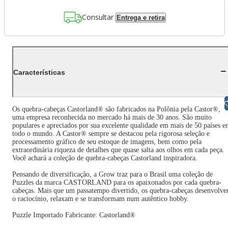
Consultar
Entrega e retira
Características
Libras
Os quebra-cabeças Castorland® são fabricados na Polônia pela Castor®,
uma empresa reconhecida no mercado há mais de 30 anos. São muito
populares e apreciados por sua excelente qualidade em mais de 50 países 
todo o mundo. A Castor® sempre se destacou pela rigorosa seleção e
processamento gráfico de seu estoque de imagens, bem como pela
extraordinária riqueza de detalhes que quase salta aos olhos em cada peça.
Você achará a coleção de quebra-cabeças Castorland inspiradora.
Pensando de diversificação, a Grow traz para o Brasil uma coleção de
Puzzles da marca CASTORLAND para os apaixonados por cada quebra-
cabeças. Mais que um passatempo divertido, os quebra-cabeças desenvolv
o raciocínio, relaxam e se transformam num autêntico hobby.
Puzzle Importado Fabricante: Castorland®