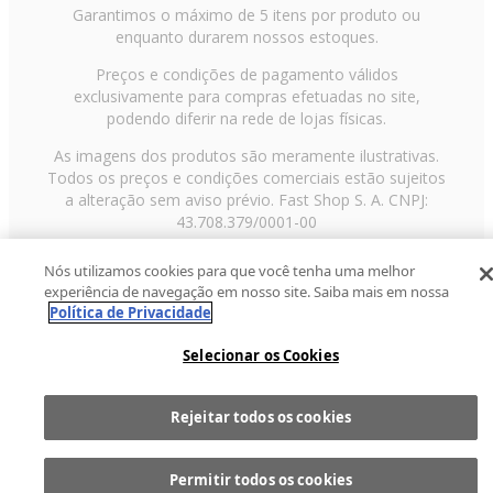
Garantimos o máximo de 5 itens por produto ou
enquanto durarem nossos estoques.
Preços e condições de pagamento válidos
exclusivamente para compras efetuadas no site,
podendo diferir na rede de lojas físicas.
As imagens dos produtos são meramente ilustrativas.
Todos os preços e condições comerciais estão sujeitos
a alteração sem aviso prévio. Fast Shop S. A. CNPJ:
43.708.379/0001-00
Avenida Zaki Narchi, nº 1650, sobreloja, Carandiru, São
Nós utilizamos cookies para que você tenha uma melhor
Paulo/SP, CEP 02029-001, Telefone: 11 3003-3728 ©
experiência de navegação em nosso site. Saiba mais em nossa
2013 Fast Shop - Todos os direitos reservados
RF
Política de Privacidade
Selecionar os Cookies
Rejeitar todos os cookies
Comprar
1
Permitir todos os cookies