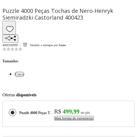
Puzzle 4000 Peças Tochas de Nero-Henryk
Siemiradzki Castorland 400423
4000100099
Vendido e entregue por
Grow
Tamanho
:
Único
Ofertas
disponíveis
R$
499,99
no pix
Puzzle 4000 Peças Tochas de Nero-Henryk Siemiradzki Castorland 400423
Mais formas de pagamento