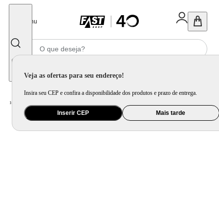
Fechar
Menu
Informe seu CEP
Veja as ofertas para seu endereço!
Insira seu CEP e confira a disponibilidade dos produtos e prazo de entrega.
Home
/
Brinquedo e Colecionável
/
Jogo e Quebra-Cabeça
Inserir CEP
Mais tarde