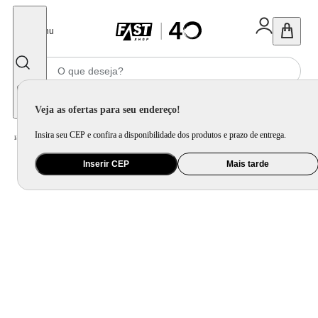
Fechar
Menu
Informe seu CEP
Veja as ofertas para seu endereço!
Insira seu CEP e confira a disponibilidade dos produtos e prazo de entrega.
Home
/
Brinquedo e Colecionável
/
Primeira Infância e Pelúcia
Inserir CEP
Mais tarde