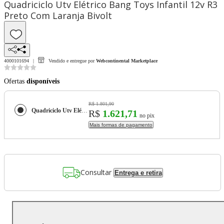
Quadriciclo Utv Elétrico Bang Toys Infantil 12v R3
Preto Com Laranja Bivolt
4000101694
Vendido e entregue por
Webcontinental Marketplace
Ofertas
disponíveis
R$ 1.801,90
Quadriciclo Utv Elétrico Bang Toys Infantil 12v R3 Preto Com Laranja Bivolt
R$
1.621,71
no pix
Mais formas de pagamento
Consultar
Entrega e retira