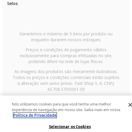
Selos
- Medidas do produto (Aproximadas): 106cm comp. 70cm larg. 63cm alt.
- Medidas da Embalagem (Aproximadas): 98,5cm(comp.) 62cm (larg.)
38,5cm (alt.)
Importante: Imprescindível à conferência no ato da entrega. Em caso de
anormalidade, recuse o recebimento.
Todas as informações divulgadas são de responsabilidade do fabricante,
podendo sofrer alterações sem nenhum aviso prévio.
Garantimos o máximo de 5 itens por produto ou
Garantia de 3 meses contra defeitos de fabricação de acordo com as norma
enquanto durarem nossos estoques.
do fabricante.
Preços e condições de pagamento válidos
exclusivamente para compras efetuadas no site,
podendo diferir na rede de lojas físicas.
As imagens dos produtos são meramente ilustrativas.
Todos os preços e condições comerciais estão sujeitos
a alteração sem aviso prévio. Fast Shop S. A. CNPJ:
43.708.379/0001-00
Avenida Zaki Narchi, nº 1650, sobreloja, Carandiru, São
Nós utilizamos cookies para que você tenha uma melhor
Paulo/SP, CEP 02029-001, Telefone: 11 3003-3728 ©
experiência de navegação em nosso site. Saiba mais em nossa
2013 Fast Shop - Todos os direitos reservados
RF
Política de Privacidade
Selecionar os Cookies