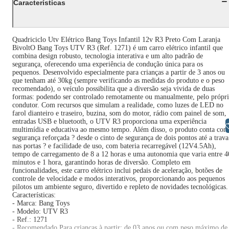
Características
Quadriciclo Utv Elétrico Bang Toys Infantil 12v R3 Preto Com Laranja
BivoltO Bang Toys UTV R3 (Ref. 1271) é um carro elétrico infantil que
combina design robusto, tecnologia interativa e um alto padrão de
segurança, oferecendo uma experiência de condução única para os
pequenos. Desenvolvido especialmente para crianças a partir de 3 anos ou
que tenham até 30kg (sempre verificando as medidas do produto e o peso
recomendado), o veículo possibilita que a diversão seja vivida de duas
formas: podendo ser controlado remotamente ou manualmente, pelo própr
condutor. Com recursos que simulam a realidade, como luzes de LED no
farol dianteiro e traseiro, buzina, som do motor, rádio com painel de som,
entradas USB e bluetooth, o UTV R3 proporciona uma experiência
Libras
multimídia e educativa ao mesmo tempo. Além disso, o produto conta com
segurança reforçada ? desde o cinto de segurança de dois pontos até a trava
nas portas ? e facilidade de uso, com bateria recarregável (12V4.5Ah),
tempo de carregamento de 8 a 12 horas e uma autonomia que varia entre 4
minutos e 1 hora, garantindo horas de diversão. Completo em
funcionalidades, este carro elétrico inclui pedais de aceleração, botões de
controle de velocidade e modos interativos, proporcionando aos pequenos
pilotos um ambiente seguro, divertido e repleto de novidades tecnológicas.
Características:
- Marca: Bang Toys
- Modelo: UTV R3
- Ref.: 1271
- Recomendado Para crianças à partir: de 03 anos ou com peso máximo de