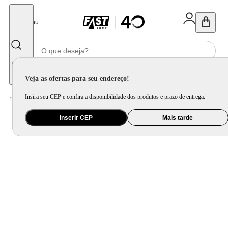
Fechar
Menu
Informe seu CEP
Veja as ofertas para seu endereço!
Insira seu CEP e confira a disponibilidade dos produtos e prazo de entrega.
Home
/
Brinquedo e Colecionável
/
Jogo e Quebra-Cabeça
Inserir CEP
Mais tarde