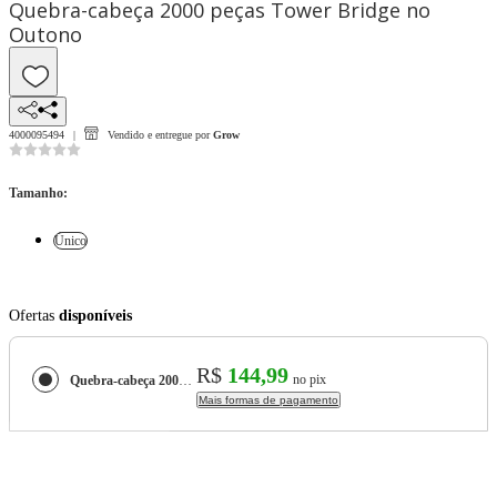
Quebra-cabeça 2000 peças Tower Bridge no
Outono
4000095494
Vendido e entregue por
Grow
Tamanho
:
Único
Ofertas
disponíveis
R$
144,99
no pix
Quebra-cabeça 2000 peças Tower Bridge no Outono
Mais formas de pagamento