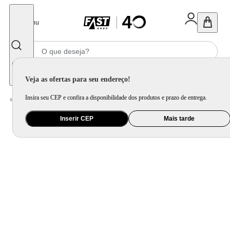
Fechar
Menu
Informe seu CEP
Veja as ofertas para seu endereço!
Insira seu CEP e confira a disponibilidade dos produtos e prazo de entrega.
Home
/
Móveis e Decoração
/
Móveis para Sala de Estar
/
Rack e Painel
Inserir CEP
Mais tarde