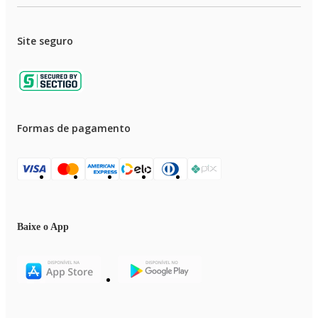
Gavetas
2
Site seguro
Portas
0
Nichos
1
Formas de pagamento
Material
Madeira de Reflorestamento e MDF
Altura
0,75 m
Baixe o App
Largura
1,20 m
Profundidade
0,40 m