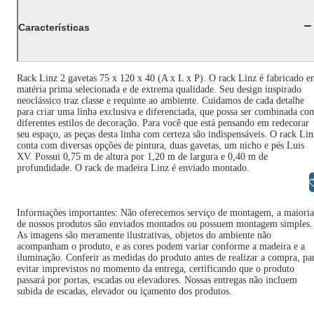
Características
Rack Linz 2 gavetas 75 x 120 x 40 (A x L x P). O rack Linz é fabricado 
matéria prima selecionada e de extrema qualidade. Seu design inspirado
neoclássico traz classe e requinte ao ambiente. Cuidamos de cada detalhe
para criar uma linha exclusiva e diferenciada, que possa ser combinada co
diferentes estilos de decoração. Para você que está pensando em redecorar
seu espaço, as peças desta linha com certeza são indispensáveis. O rack Lin
conta com diversas opções de pintura, duas gavetas, um nicho e pés Luis
XV. Possui 0,75 m de altura por 1,20 m de largura e 0,40 m de
profundidade. O rack de madeira Linz é enviado montado.
Libras
Informações importantes: Não oferecemos serviço de montagem, a maioria
de nossos produtos são enviados montados ou possuem montagem simples.
As imagens são meramente ilustrativas, objetos do ambiente não
acompanham o produto, e as cores podem variar conforme a madeira e a
iluminação. Conferir as medidas do produto antes de realizar a compra, pa
evitar imprevistos no momento da entrega, certificando que o produto
passará por portas, escadas ou elevadores. Nossas entregas não incluem
subida de escadas, elevador ou içamento dos produtos.