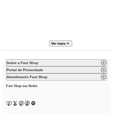
Marca
Linz Móveis
Móvel
Rack
Ver mais
Tipo
Pés Luis XV
Sobre a Fast Shop
Código
Portal de Privacidade
60502-011B-024B
Atendimento Fast Shop
Necessita Montagem
Fast Shop nas Redes
Não
Estilo
Neoclássico