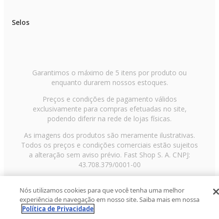
Garantia de Fabricante
90 dias
Selos
Garantimos o máximo de 5 itens por produto ou
enquanto durarem nossos estoques.
Preços e condições de pagamento válidos
exclusivamente para compras efetuadas no site,
podendo diferir na rede de lojas físicas.
As imagens dos produtos são meramente ilustrativas.
Todos os preços e condições comerciais estão sujeitos
a alteração sem aviso prévio. Fast Shop S. A. CNPJ:
43.708.379/0001-00
Avenida Zaki Narchi, nº 1650, sobreloja, Carandiru, São
Nós utilizamos cookies para que você tenha uma melhor
Paulo/SP, CEP 02029-001, Telefone: 11 3003-3728 ©
experiência de navegação em nosso site. Saiba mais em nossa
2013 Fast Shop - Todos os direitos reservados
RF
Política de Privacidade