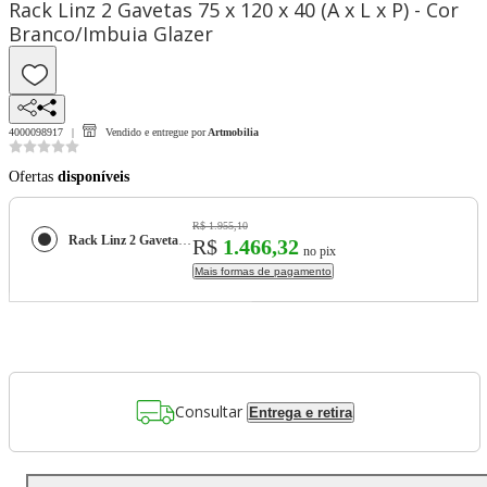
Rack Linz 2 Gavetas 75 x 120 x 40 (A x L x P) - Cor
Branco/Imbuia Glazer
4000098917
Vendido e entregue por
Artmobilia
Ofertas
disponíveis
R$ 1.955,10
Rack Linz 2 Gavetas 75 x 120 x 40 (A x L x P) - Cor Branco/Imbuia Glazer
R$
1.466,32
no pix
Mais formas de pagamento
Consultar
Entrega e retira