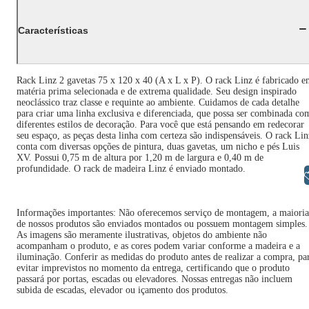
Características
Rack Linz 2 gavetas 75 x 120 x 40 (A x L x P). O rack Linz é fabricado 
matéria prima selecionada e de extrema qualidade. Seu design inspirado
neoclássico traz classe e requinte ao ambiente. Cuidamos de cada detalhe
para criar uma linha exclusiva e diferenciada, que possa ser combinada co
diferentes estilos de decoração. Para você que está pensando em redecorar
seu espaço, as peças desta linha com certeza são indispensáveis. O rack Lin
conta com diversas opções de pintura, duas gavetas, um nicho e pés Luis
XV. Possui 0,75 m de altura por 1,20 m de largura e 0,40 m de
profundidade. O rack de madeira Linz é enviado montado.
Libras
Informações importantes: Não oferecemos serviço de montagem, a maioria
de nossos produtos são enviados montados ou possuem montagem simples.
As imagens são meramente ilustrativas, objetos do ambiente não
acompanham o produto, e as cores podem variar conforme a madeira e a
iluminação. Conferir as medidas do produto antes de realizar a compra, pa
evitar imprevistos no momento da entrega, certificando que o produto
passará por portas, escadas ou elevadores. Nossas entregas não incluem
subida de escadas, elevador ou içamento dos produtos.