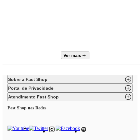
Marca
Linz Móveis
Móvel
Rack
Ver mais
Tipo
Pés Luis XV
Sobre a Fast Shop
Código
Portal de Privacidade
60502-108C-024B
Atendimento Fast Shop
Necessita Montagem
Fast Shop nas Redes
Não
Estilo
Neoclássico