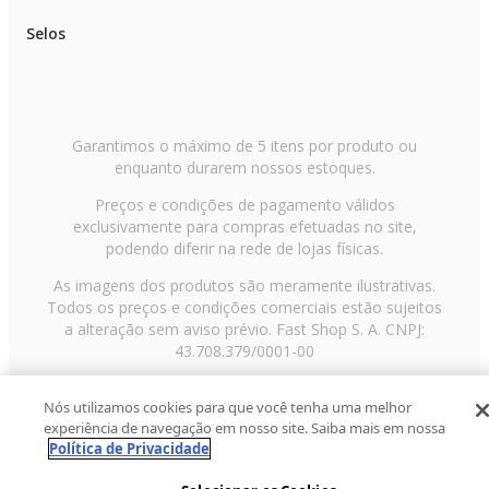
Garantia de Fabricante
Selos
90 dias
Garantimos o máximo de 5 itens por produto ou
enquanto durarem nossos estoques.
Preços e condições de pagamento válidos
exclusivamente para compras efetuadas no site,
podendo diferir na rede de lojas físicas.
As imagens dos produtos são meramente ilustrativas.
Todos os preços e condições comerciais estão sujeitos
a alteração sem aviso prévio. Fast Shop S. A. CNPJ:
43.708.379/0001-00
Avenida Zaki Narchi, nº 1650, sobreloja, Carandiru, São
Nós utilizamos cookies para que você tenha uma melhor
Paulo/SP, CEP 02029-001, Telefone: 11 3003-3728 ©
experiência de navegação em nosso site. Saiba mais em nossa
2013 Fast Shop - Todos os direitos reservados
RF
Política de Privacidade