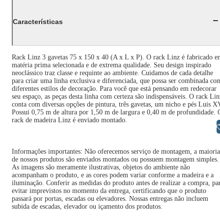
Características
Rack Linz 3 gavetas 75 x 150 x 40 (A x L x P). O rack Linz é fabricado 
matéria prima selecionada e de extrema qualidade. Seu design inspirado
neoclássico traz classe e requinte ao ambiente. Cuidamos de cada detalhe
para criar uma linha exclusiva e diferenciada, que possa ser combinada co
diferentes estilos de decoração. Para você que está pensando em redecorar
seu espaço, as peças desta linha com certeza são indispensáveis. O rack Lin
conta com diversas opções de pintura, três gavetas, um nicho e pés Luis X
Possui 0,75 m de altura por 1,50 m de largura e 0,40 m de profundidade. 
rack de madeira Linz é enviado montado.
Libras
Informações importantes: Não oferecemos serviço de montagem, a maioria
de nossos produtos são enviados montados ou possuem montagem simples.
As imagens são meramente ilustrativas, objetos do ambiente não
acompanham o produto, e as cores podem variar conforme a madeira e a
iluminação. Conferir as medidas do produto antes de realizar a compra, pa
evitar imprevistos no momento da entrega, certificando que o produto
passará por portas, escadas ou elevadores. Nossas entregas não incluem
subida de escadas, elevador ou içamento dos produtos.