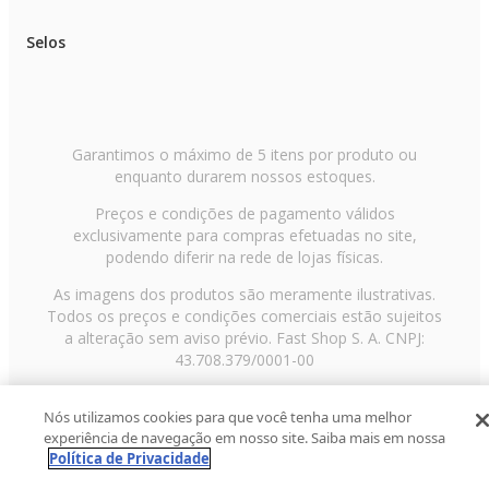
0,40 m
Selos
Garantia de Fabricante
90 dias
Garantimos o máximo de 5 itens por produto ou
enquanto durarem nossos estoques.
Preços e condições de pagamento válidos
exclusivamente para compras efetuadas no site,
podendo diferir na rede de lojas físicas.
As imagens dos produtos são meramente ilustrativas.
Todos os preços e condições comerciais estão sujeitos
a alteração sem aviso prévio. Fast Shop S. A. CNPJ:
43.708.379/0001-00
Avenida Zaki Narchi, nº 1650, sobreloja, Carandiru, São
Nós utilizamos cookies para que você tenha uma melhor
Paulo/SP, CEP 02029-001, Telefone: 11 3003-3728 ©
experiência de navegação em nosso site. Saiba mais em nossa
2013 Fast Shop - Todos os direitos reservados
RF
Política de Privacidade