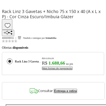
Rack Linz 3 Gavetas + Nicho 75 x 150 x 40 (A x L x
P) - Cor Cinza Escuro/Imbuia Glazer
4000098916
Vendido e entregue por
Artmobilia
Ofertas
disponíveis
R$ 2.251,55
Rack Linz 3 Gavetas + Nicho 75 x 150 x 40 (A x L x P) - Cor Cinza Escuro/Imbuia Glazer
R$
1.688,66
no pix
Mais formas de pagamento
Consultar
Entrega e retira