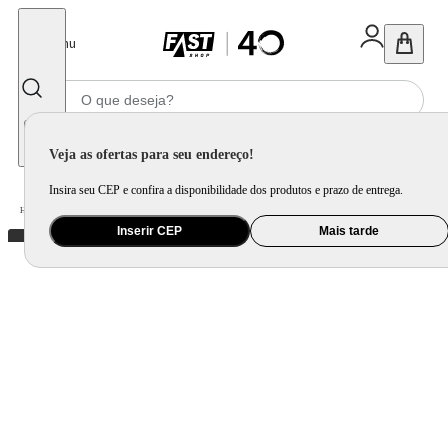
Fechar
Menu
Informe seu CEP
Veja as ofertas para seu endereço!
Insira seu CEP e confira a disponibilidade dos produtos e prazo de entrega.
Home
/
Móveis e Decoração
/
Móveis para Sala de Estar
/
Rack e Painel
Inserir CEP
Mais tarde