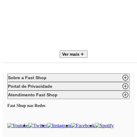
Marca
Linz Móveis
Ver mais
Móvel
Rack
Tipo
Sobre a Fast Shop
Pés Luis XV
Portal de Privacidade
Código
Atendimento Fast Shop
60501-108C-024B
Fast Shop nas Redes
Necessita Montagem
Não
Estilo