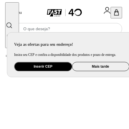
Fechar
Menu
Informe seu CEP
Veja as ofertas para seu endereço!
Insira seu CEP e confira a disponibilidade dos produtos e prazo de entrega.
Home
/
Móveis e Decoração
/
Móveis para Sala de Estar
/
Rack e Painel
Inserir CEP
Mais tarde