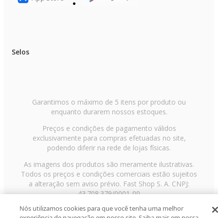
Selos
Garantimos o máximo de 5 itens por produto ou
enquanto durarem nossos estoques.
Preços e condições de pagamento válidos
exclusivamente para compras efetuadas no site,
podendo diferir na rede de lojas físicas.
As imagens dos produtos são meramente ilustrativas.
Todos os preços e condições comerciais estão sujeitos
a alteração sem aviso prévio. Fast Shop S. A. CNPJ:
43.708.379/0001-00
Nós utilizamos cookies para que você tenha uma melhor
Avenida Zaki Narchi, nº 1650, sobreloja, Carandiru, São
experiência de navegação em nosso site. Saiba mais em nossa