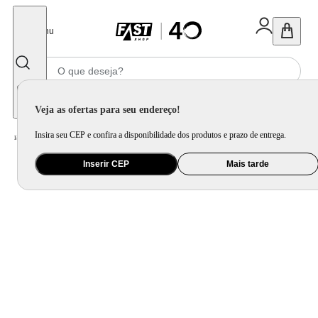
Fechar
Menu
Informe seu CEP
Veja as ofertas para seu endereço!
Insira seu CEP e confira a disponibilidade dos produtos e prazo de entrega.
Home
/
Utilidade Doméstica
/
Organização e Armazenamento
/
Organização de Pia e Cozinha
Inserir CEP
Mais tarde