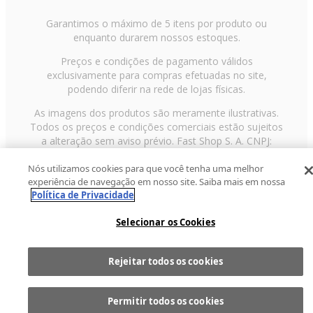
Garantimos o máximo de 5 itens por produto ou
enquanto durarem nossos estoques.
Preços e condições de pagamento válidos
exclusivamente para compras efetuadas no site,
podendo diferir na rede de lojas físicas.
As imagens dos produtos são meramente ilustrativas.
Todos os preços e condições comerciais estão sujeitos
a alteração sem aviso prévio. Fast Shop S. A. CNPJ:
43.708.379/0001-00
Nós utilizamos cookies para que você tenha uma melhor
Avenida Zaki Narchi, nº 1650, sobreloja, Carandiru, São
experiência de navegação em nosso site. Saiba mais em nossa
Paulo/SP, CEP 02029-001, Telefone: 11 3003-3728 ©
Política de Privacidade
2013 Fast Shop - Todos os direitos reservados
RF
Selecionar os Cookies
Rejeitar todos os cookies
Comprar
1
Permitir todos os cookies