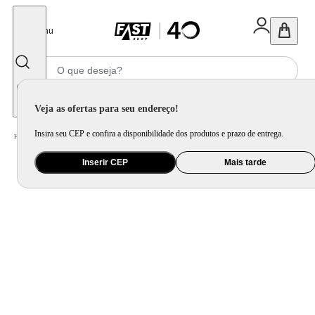
Fechar
Menu
Informe seu CEP
Veja as ofertas para seu endereço!
Insira seu CEP e confira a disponibilidade dos produtos e prazo de entrega.
Home
/
Utilidade Doméstica
/
Organização e Armazenamento
/
Organização de Pia e Cozinha
Inserir CEP
Mais tarde