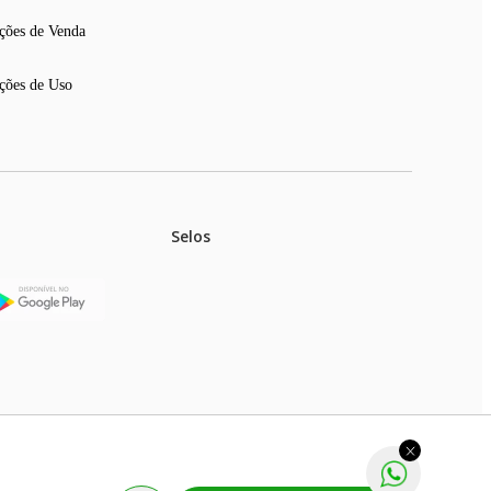
ções de Venda
ções de Uso
Selos
stoques.
ferir na rede de lojas físicas.