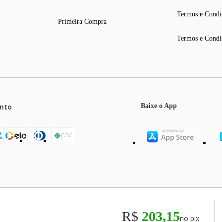
Termos e Condi
Primeira Compra
Termos e Condi
nto
Baixe o App
mos o máximo de 5 itens por produto ou enquanto durarem nossos e
o válidos exclusivamente para compras efetuadas no site, podendo di
R$
203,15
no pix