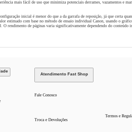
periência mais fácil de uso que minimiza potenciais derrames, vazamentos e ma
onfiguração inicial é menor do que a da garrafa de reposição, já que certa qua
valor estimado com base no método de ensaio individual Canon, usando o gráfi
ial. O rendimento de páginas varia significativamente dependendo do conteúdo im
dade
Atendimento Fast Shop
Fale Conosco
e
Termos e Regul
Troca e Devoluções