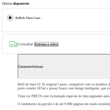
Ofertas
disponíveis
Refil de Tinta Canon GI 16 BK Preto 167ml
Consultar
Entrega e retira
Características
Refil de tinta GI 16 original Canon, compatível com os modelos d
preto contém 167ml e possui frasco com design inteligente, que e
Tinta cor PRETA com formulação especial de tinta pigmento par
O rendimento da garrafa é de até 9.000 páginas em modo econômic