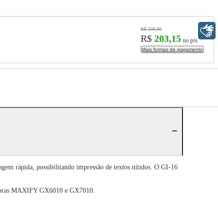
Libras
R$ 239,00
R$
203,15
no pix
Mais formas de pagamento
gem rápida, possibilitando impressão de textos nítidos. O GI-16
ressoras MAXIFY GX6010 e GX7010.