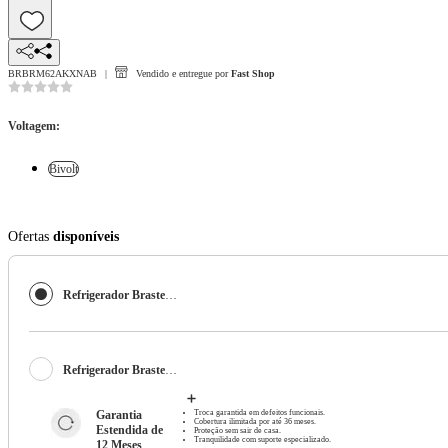
BRBRM62AKXNAB
Vendido e entregue por
Fast Shop
Voltagem
:
Bivolt
Ofertas
disponíveis
Refrigerador Brastemp de 02 Portas Frost Free 512L Classe A Inteligente com Fresh Space Inox - BRM62AK
Refrigerador Brastemp de 02 Portas Frost Free 512L Classe A Inteligente com Fresh Space Inox - BRM62AK
Garantia 
Troca garantida em defeitos funcionais.
Cobertura ilimitada por até 36 meses.
Estendida de 
Proteção sem sair de casa.
Tranquilidade com suporte especializado.
12 Meses