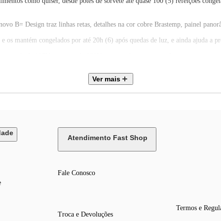
mentos como quiser, desde potes de sorvete até quase 100 (5) refeições congela
novo B= Design traz linhas retas, detalhes na cor cobre Brastemp, painel panor
 os mantém congelados por até 20h (6) após quedas de luz, e ainda ajuda a prot
 a tomada de 127V quanto a de 220V, garantindo maior resistência contra as osc
: pêra, repolho, tomate, nos modelos BRM62, BRE66 e BRE68.
s: maçã, pêra, kiwi, repolho, chuchu, tomate.
Ver mais
(Padrões Mínimos de Eficiência Energética - Minimum Energy Performance S
ando geladeiras 2 portas (com freezer superior) do mercado, segundo a GFK FY
carne congelada (conforme pacote da IEC 62552-1:2015 Anexo C) do momento d
dade
Atendimento Fast Shop
Fale Conosco
e
Termos e Regul
Troca e Devoluções