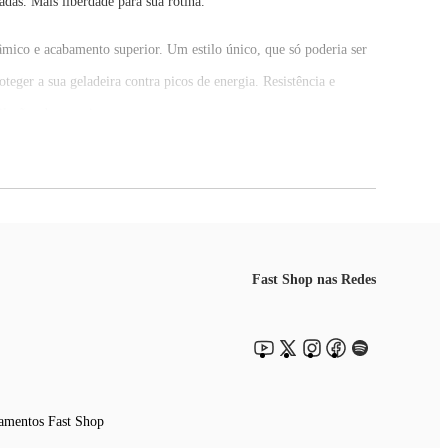
das. Mais liberdade para sua rotina.
âmico e acabamento superior. Um estilo único, que só poderia ser
eger a sua geladeira contra picos de energia. Resistência e
ilações de energia.
tandards - MEPS) no padrão INMETRO (Norma IEC 62552-3:2020).
'2024.
a queda de energia até -6°C, com temperatura ambiente de 25ºC,
Fast Shop nas Redes
amentos Fast Shop