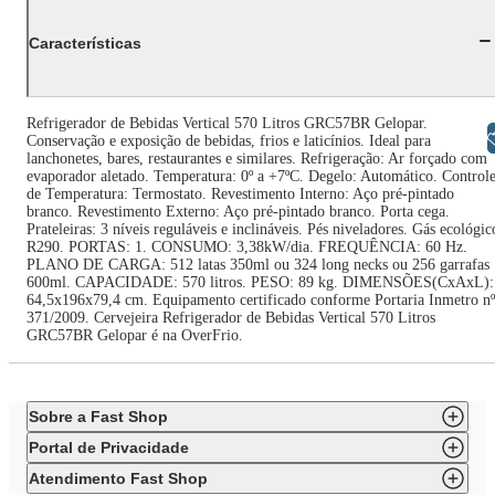
Características
Refrigerador de Bebidas Vertical 570 Litros GRC57BR Gelopar.
Libras
Conservação e exposição de bebidas, frios e laticínios. Ideal para
lanchonetes, bares, restaurantes e similares. Refrigeração: Ar forçado com
evaporador aletado. Temperatura: 0º a +7ºC. Degelo: Automático. Control
de Temperatura: Termostato. Revestimento Interno: Aço pré-pintado
branco. Revestimento Externo: Aço pré-pintado branco. Porta cega.
Prateleiras: 3 níveis reguláveis e inclináveis. Pés niveladores. Gás ecológic
R290. PORTAS: 1. CONSUMO: 3,38kW/dia. FREQUÊNCIA: 60 Hz.
PLANO DE CARGA: 512 latas 350ml ou 324 long necks ou 256 garrafas
600ml. CAPACIDADE: 570 litros. PESO: 89 kg. DIMENSÕES(CxAxL):
64,5x196x79,4 cm. Equipamento certificado conforme Portaria Inmetro nº
371/2009. Cervejeira Refrigerador de Bebidas Vertical 570 Litros
GRC57BR Gelopar é na OverFrio.
Sobre a Fast Shop
Portal de Privacidade
Atendimento Fast Shop