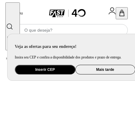
Fechar
Menu
Informe seu CEP
Veja as ofertas para seu endereço!
Insira seu CEP e confira a disponibilidade dos produtos e prazo de entrega.
Home
/
Eletrodomésticos
/
Geladeira e Freezer
Inserir CEP
Mais tarde