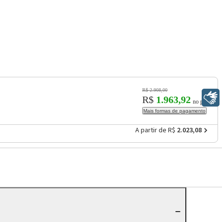
R$ 2.908,00
Libras
R$
1.963,92
no pix
Mais formas de pagamento
A partir de R$
2.023,08