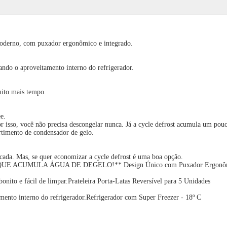
oderno, com puxador ergonômico e integrado.
rando o aproveitamento interno do refrigerador.
uito mais tempo.
e.
or isso, você não precisa descongelar nunca. Já a cycle defrost acumula um pou
rtimento de condensador de gelo.
icada. Mas, se quer economizar a cycle defrost é uma boa opção.
ACUMULA ÁGUA DE DEGELO!** Design Único com Puxador Ergonômic
ito e fácil de limpar.Prateleira Porta-Latas Reversível para 5 Unidades
mento interno do refrigerador.Refrigerador com Super Freezer - 18º C