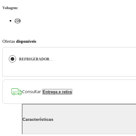
Voltagem
:
220
Ofertas
disponíveis
REFRIGERADOR ELETTROMEC MULTI-DOOR TITÂNIO 472L 220V RF-MD-472-XX-2HMA
Consultar
Entrega e retira
Características