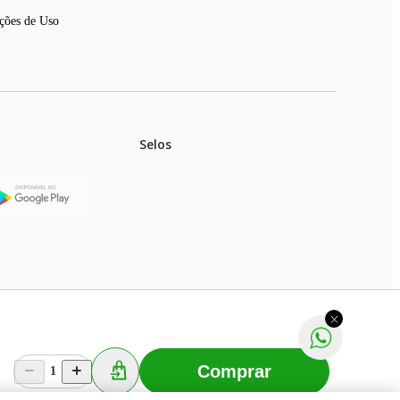
ções de Uso
Selos
stoques.
ferir na rede de lojas físicas.
m aviso prévio. Fast Shop S. A. CNPJ: 43.708.379/0001-
Comprar
1
Selecionar os Cookies