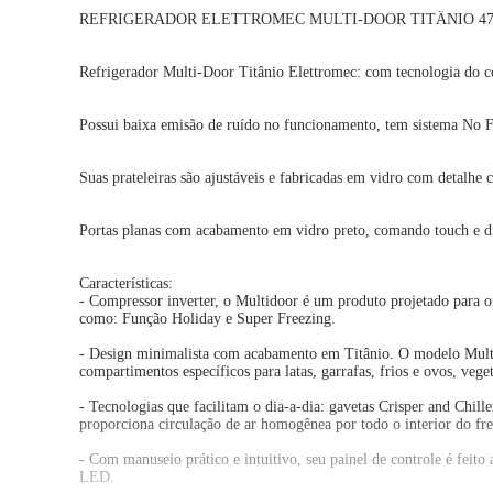
REFRIGERADOR ELETTROMEC MULTI-DOOR TITÂNIO 472
Refrigerador Multi-Door Titânio Elettromec: com tecnologia do co
Possui baixa emisão de ruído no funcionamento, tem sistema No Fr
Suas prateleiras são ajustáveis e fabricadas em vidro com detalh
Portas planas com acabamento em vidro preto, comando touch e 
Características:
- Compressor inverter, o Multidoor é um produto projetado para of
como: Função Holiday e Super Freezing.
- Design minimalista com acabamento em Titânio. O modelo Multido
compartimentos específicos para latas, garrafas, frios e ovos, veg
- Tecnologias que facilitam o dia-a-dia: gavetas Crisper and Chil
proporciona circulação de ar homogênea por todo o interior do fre
- Com manuseio prático e intuitivo, seu painel de controle é fei
LED.