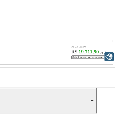
R$ 23.190,00
R$
19.711,50
no pix
Libras
Mais formas de pagamento