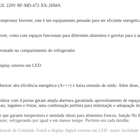
L 220V RF-MD-472-XX-2HMA
mpressor Inverter, este é um equipamento pensado para ser eficiente energeti
ost, conta com espaços funcionais para diferentes alimentos e gavetas para o a
e cromado no compartimento do refrigerador.
display externo em LED.
erecer alta eficiência energética (A+++) e baixa emissão de ruído. Além disso
or com 4 portas geram ampla abertura garantindo aproveitamento de espaço, al
etais, legumes e frutas, uma combinação perfeita para otimização e adequação do
ler que garante temperatura e umidade ideais para alimentos frescos, função No 
ezer, refrigerando por igual e em menor tempo. Perfeito em cada detalhe.
to através de Comando Touch e display digital externo em LED: maior facilidad