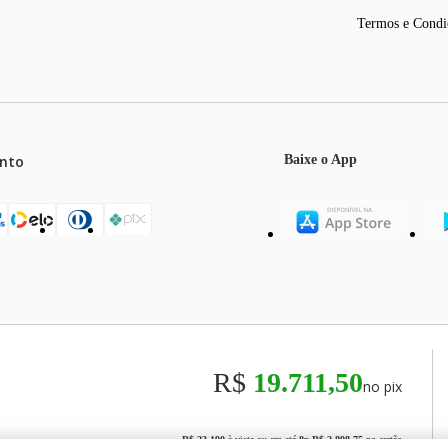
Termos e Condi
nto
Baixe o App
mos o máximo de 5 itens por produto ou enquanto durarem nossos e
o válidos exclusivamente para compras efetuadas no site, podendo di
R$
19.711,50
no pix
odos os preços e condições comerciais estão sujeitos a alteração se
00
R$ 23.190
à vista ou em até
8
x
R$ 2.898,75
no cartão