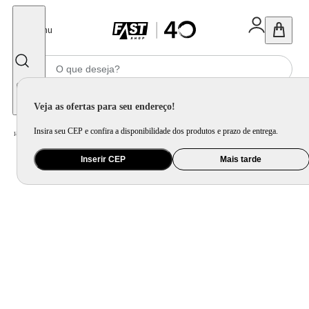
Fechar
Menu
Informe seu CEP
Veja as ofertas para seu endereço!
Insira seu CEP e confira a disponibilidade dos produtos e prazo de entrega.
Home
/
Eletrodomésticos
/
Geladeira e Freezer
Inserir CEP
Mais tarde