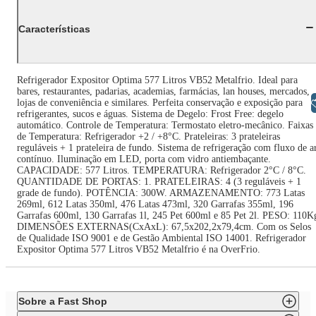
Características
Refrigerador Expositor Optima 577 Litros VB52 Metalfrio. Ideal para
bares, restaurantes, padarias, academias, farmácias, lan houses, mercados,
Libras
lojas de conveniência e similares. Perfeita conservação e exposição para
refrigerantes, sucos e águas. Sistema de Degelo: Frost Free: degelo
automático. Controle de Temperatura: Termostato eletro-mecânico. Faixas
de Temperatura: Refrigerador +2 / +8°C. Prateleiras: 3 prateleiras
reguláveis + 1 prateleira de fundo. Sistema de refrigeração com fluxo de a
contínuo. Iluminação em LED, porta com vidro antiembaçante.
CAPACIDADE: 577 Litros. TEMPERATURA: Refrigerador 2°C / 8°C.
QUANTIDADE DE PORTAS: 1. PRATELEIRAS: 4 (3 reguláveis + 1
grade de fundo). POTÊNCIA: 300W. ARMAZENAMENTO: 773 Latas
269ml, 612 Latas 350ml, 476 Latas 473ml, 320 Garrafas 355ml, 196
Garrafas 600ml, 130 Garrafas 1l, 245 Pet 600ml e 85 Pet 2l. PESO: 110K
DIMENSÕES EXTERNAS(CxAxL): 67,5x202,2x79,4cm. Com os Selos
de Qualidade ISO 9001 e de Gestão Ambiental ISO 14001. Refrigerador
Expositor Optima 577 Litros VB52 Metalfrio é na OverFrio.
Sobre a Fast Shop