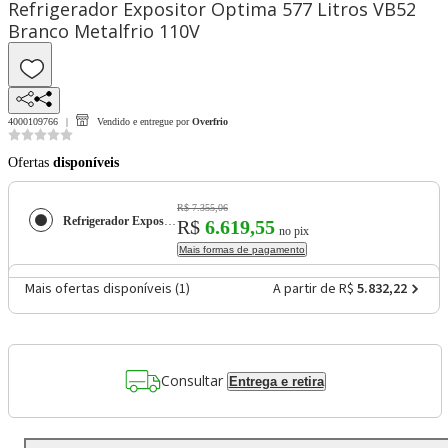
Refrigerador Expositor Optima 577 Litros VB52
Branco Metalfrio 110V
4000109766
Vendido e entregue por
Overfrio
Ofertas
disponíveis
R$ 7.355,06
Refrigerador Expositor Optima 577 Litros VB52 Branco Metalfrio 110V
R$
6.619,55
no pix
Mais formas de pagamento
Mais ofertas disponíveis (
1
)
A partir de R$
5.832,22
Consultar
Entrega e retira