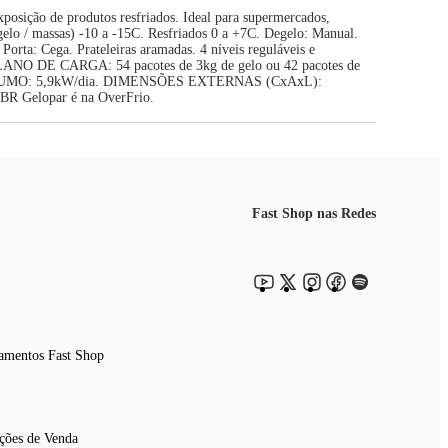
osição de produtos resfriados. Ideal para supermercados,
(gelo / massas) -10 a -15C. Resfriados 0 a +7C. Degelo: Manual.
orta: Cega. Prateleiras aramadas. 4 níveis reguláveis e
0. PLANO DE CARGA: 54 pacotes de 3kg de gelo ou 42 pacotes de
NSUMO: 5,9kW/dia. DIMENSÕES EXTERNAS (CxAxL):
EBR Gelopar é na OverFrio.
Fast Shop nas Redes
amentos Fast Shop
ções de Venda