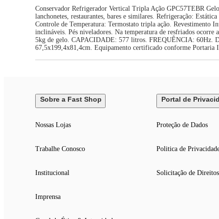
Conservador Refrigerador Vertical Tripla Ação GPC57TEBR Gelopa
lanchonetes, restaurantes, bares e similares. Refrigeração: Estát
Controle de Temperatura: Termostato tripla ação. Revestimento Int
inclináveis. Pés niveladores. Na temperatura de resfriados ocor
5kg de gelo. CAPACIDADE: 577 litros. FREQUÊNCIA: 60H
67,5x199,4x81,4cm. Equipamento certificado conforme Portaria 
Sobre a Fast Shop
Portal de Privaci
Nossas Lojas
Proteção de Dados
Trabalhe Conosco
Politica de Privacidad
Institucional
Solicitação de Direitos
Imprensa