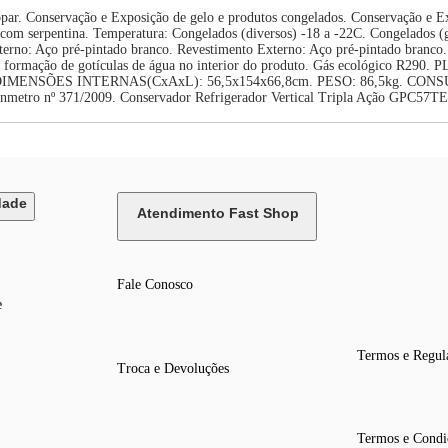
r. Conservação e Exposição de gelo e produtos congelados. Conservação e Exp
ica com serpentina. Temperatura: Congelados (diversos) -18 a -22C. Congelados 
erno: Aço pré-pintado branco. Revestimento Externo: Aço pré-pintado branco. P
re a formação de gotículas de água no interior do produto. Gás ecológico R29
z. DIMENSÕES INTERNAS(CxAxL): 56,5x154x66,8cm. PESO: 86,5kg. CO
Inmetro nº 371/2009. Conservador Refrigerador Vertical Tripla Ação GPC57T
dade
Atendimento Fast Shop
Fale Conosco
e
Termos e Regul
Troca e Devoluções
Termos e Condi