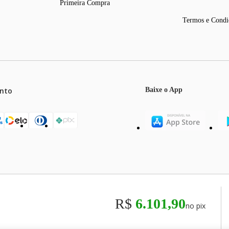
Primeira Compra
Termos e Condi
nto
Baixe o App
mos o máximo de 5 itens por produto ou enquanto durarem nossos e
o válidos exclusivamente para compras efetuadas no site, podendo di
R$
6.101,90
no pix
odos os preços e condições comerciais estão sujeitos a alteração se
00