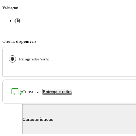
Voltagem
:
110
Ofertas
disponíveis
Refrigerador Vertical Tripla Ação com Porta Cega GPC57TE Branco 110V Gelopar
Consultar
Entrega e retira
Características