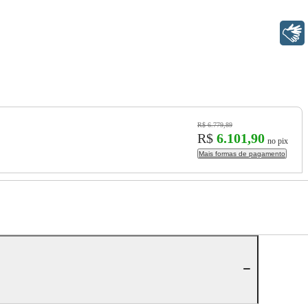
Libras
R$ 6.779,89
R$
6.101,90
no pix
Mais formas de pagamento