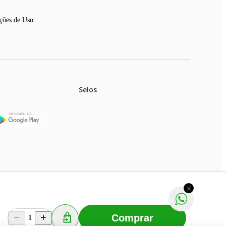
ções de Uso
Selos
stoques.
ferir na rede de lojas físicas.
m aviso prévio. Fast Shop S. A. CNPJ: 43.708.379/0001-
Comprar
1
Selecionar os Cookies