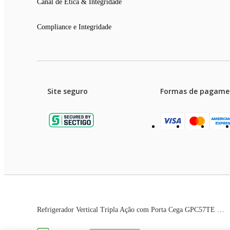
Canal de Ética & Integridade
Compliance e Integridade
Site seguro
Formas de pagame
Garanti
Preços e condições de pagament
Refrigerador Vertical Tripla Ação com Porta Cega GPC57TE Branco 110V Gelopar
As imagens dos produtos são meramente ilustrativas. T