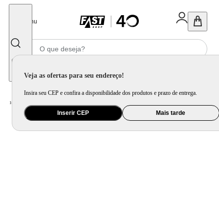
Fechar
Menu
Informe seu CEP
Veja as ofertas para seu endereço!
Insira seu CEP e confira a disponibilidade dos produtos e prazo de entrega.
Home
/
Brinquedo e Colecionável
/
Para Colecionar
Inserir CEP
Mais tarde