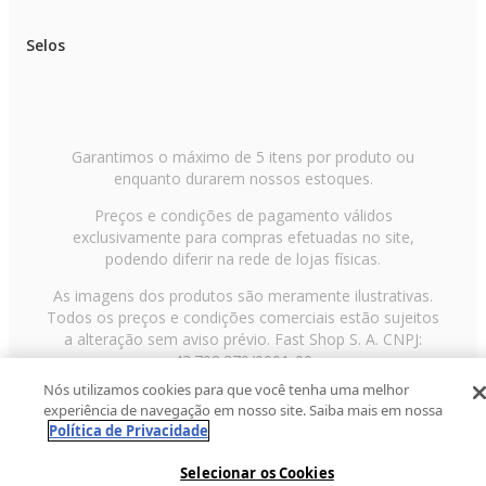
Selos
Garantimos o máximo de 5 itens por produto ou
enquanto durarem nossos estoques.
Preços e condições de pagamento válidos
exclusivamente para compras efetuadas no site,
podendo diferir na rede de lojas físicas.
As imagens dos produtos são meramente ilustrativas.
Todos os preços e condições comerciais estão sujeitos
a alteração sem aviso prévio. Fast Shop S. A. CNPJ:
43.708.379/0001-00
Nós utilizamos cookies para que você tenha uma melhor
Avenida Zaki Narchi, nº 1650, sobreloja, Carandiru, São
experiência de navegação em nosso site. Saiba mais em nossa
Paulo/SP, CEP 02029-001, Telefone: 11 3003-3728 ©
Política de Privacidade
2013 Fast Shop - Todos os direitos reservados
RF
Selecionar os Cookies