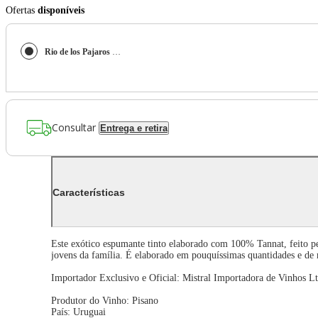
Ofertas
disponíveis
Rio de los Pajaros Brut Nature Tannat 2020 (Pisano) 750ml
Consultar
Entrega e retira
Características
Este exótico espumante tinto elaborado com 100% Tannat, feito pel
jovens da família. É elaborado em pouquíssimas quantidades e de 
Importador Exclusivo e Oficial: Mistral Importadora de Vinhos Lt
Produtor do Vinho: Pisano
País: Uruguai