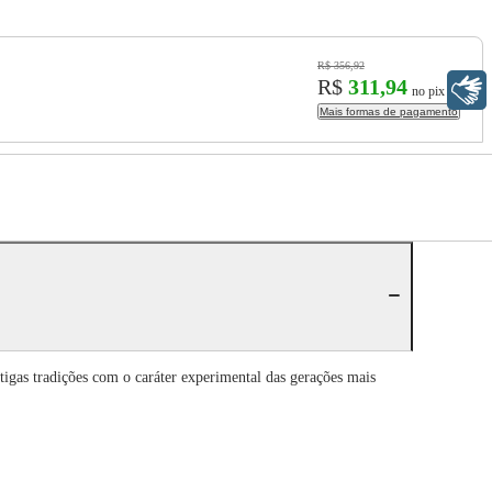
R$ 356,92
R$
311,94
Libras
no pix
Mais formas de pagamento
tigas tradições com o caráter experimental das gerações mais