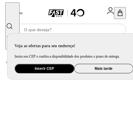
Fechar
Menu
Informe seu CEP
Veja as ofertas para seu endereço!
Insira seu CEP e confira a disponibilidade dos produtos e prazo de entrega.
Home
/
Mercado
/
Bebida
/
Vinho
Inserir CEP
Mais tarde