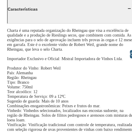
Características
Charta é uma reputada organização do Rheingau que visa a excelência de
qualidade e a produção de Rieslings secos, que combinem com comida. As
exigências para o selo de aprovação incluem três provas às cegas e 12 mese
em garrafa. Este é o excelente vinho de Robert Weil, grande nome do
Rheingau, que leva o selo Charta.
Libras
Importador Exclusivo e Oficial: Mistral Importadora de Vinhos Ltda.
Produtor do Vinho: Robert Weil
País: Alemanha
Região: Rheingau
Tipo: Branco
Volume: 750ml
Teor alcoólico: 12
Temperatura de Serviço: 09 a 12ºC
Sugestão de guarda: Mais de 10 anos
Combinações enogastronômicas: Peixes e frutos do mar.
Vinhedo: Vinhedos selecionados, localizados nas encostas sudoeste, na
região de Rheingau. Solos de filitos pedregosos e arenosos com misturas d
loess loam.
Vinificação: Vinificação tradicional com controle de temperatura, realizada
com seleção rigorosa de uvas provenientes de vinhas com baixo rendiment