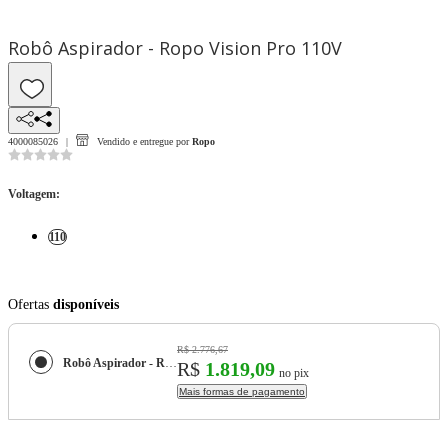
Robô Aspirador - Ropo Vision Pro 110V
4000085026
Vendido e entregue por
Ropo
Voltagem
:
110
Ofertas
disponíveis
R$ 2.776,67
Robô Aspirador - Ropo Vision Pro 110V
R$
1.819,09
no pix
Mais formas de pagamento