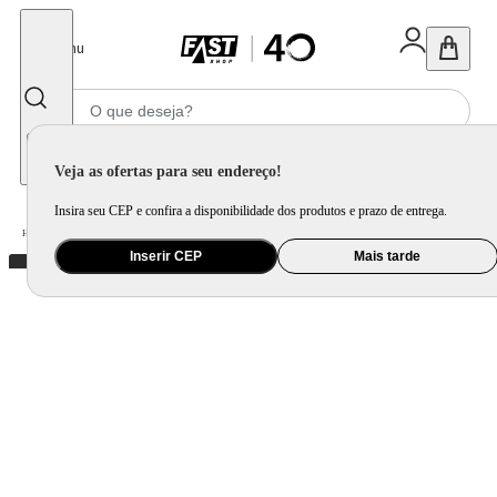
Fechar
Menu
Informe seu CEP
Veja as ofertas para seu endereço!
Insira seu CEP e confira a disponibilidade dos produtos e prazo de entrega.
Home
/
Eletroportátil
/
Equipamento de Limpeza
/
Robô
Inserir CEP
Mais tarde