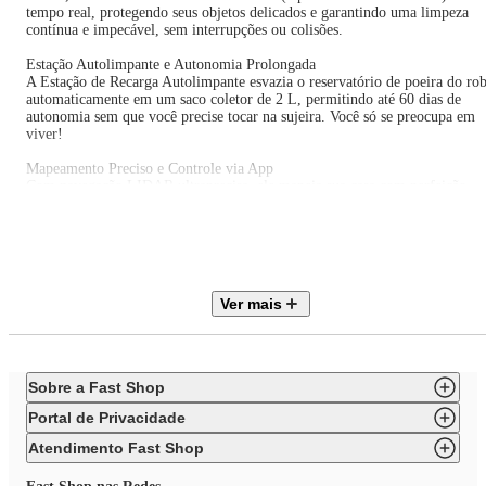
tempo real, protegendo seus objetos delicados e garantindo uma limpeza
contínua e impecável, sem interrupções ou colisões.
Estação Autolimpante e Autonomia Prolongada
A Estação de Recarga Autolimpante esvazia o reservatório de poeira do ro
automaticamente em um saco coletor de 2 L, permitindo até 60 dias de
autonomia sem que você precise tocar na sujeira. Você só se preocupa em
viver!
Mapeamento Preciso e Controle via App
Com navegação LIDAR ultraprecisa, ele mapeia sua casa com perfeição
através de leitura laser 360°, criando um mapa digital do seu ambiente par
um planejamento de rota dinâmico e eficiente, cobrindo cada cantinho sem
falhas. Controle tudo pelo aplicativo Tuya ou Smart Life, onde você pode
definir zonas proibidas, paredes virtuais, definir potência de aspiração por
cômodo (até 5500 Pa!), entre muitas outras funções.
Ver mais
Limpeza Dupla e Dosagem Eletrônica de Líquido
Silencioso, potente e incrivelmente eficiente: ele aspira e passa pano ao
mesmo tempo com o reservatório 2 em 1 com tecnologia Wet Clean Pro,
que possui controle eletrônico de água para dosagem precisa. Sua casa
sempre limpa sem esforço.
Sobre a Fast Shop
Alta Autonomia e Função de Retomada
Portal de Privacidade
Com bateria de 3200 mAh (até 150 minutos), ele limpa sua casa inteira, n
importa o tamanho, retomando de onde parou após a recarga para garantir
Atendimento Fast Shop
100% de cobertura, além da função Full Go.